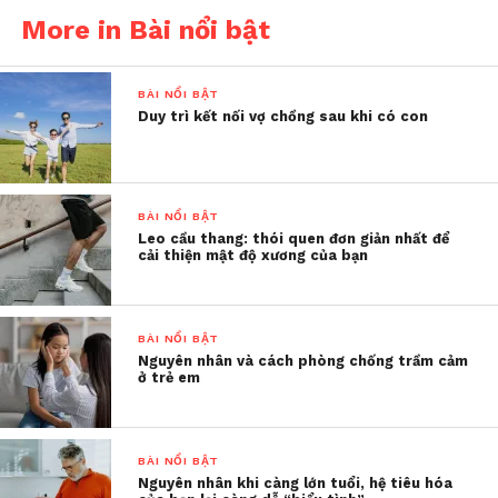
More in Bài nổi bật
BÀI NỔI BẬT
Duy trì kết nối vợ chồng sau khi có con
BÀI NỔI BẬT
Leo cầu thang: thói quen đơn giản nhất để
cải thiện mật độ xương của bạn
Xin mượn Google Dịch viết lại status mà Tommy
BÀI NỔI BẬT
đăng vừa hôm nay:
Nguyên nhân và cách phòng chống trầm cảm
ở trẻ em
Được sống đã là một món quà.
Tròn một năm kể từ đêm tôi và người bạn
BÀI NỔI BẬT
@derricklytle chạy ở Grand Canyon (Mỹ). Chúng tôi
Nguyên nhân khi càng lớn tuổi, hệ tiêu hóa