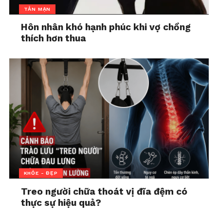
cách nào đó, tôi cũng lết được ra khỏi Canyon trước
TẢN MẠN
buổi trưa ngày hôm sau, và Steph (vợ Tommy) bằng
cách nào đó đã đưa tôi đến phòng cấp cứu khoảng
Hôn nhân khó hạnh phúc khi vợ chồng
thích hơn thua
một tháng sau đó.
Và sau đó thế giới của chúng tôi tan ra.
Ung thư thật thật tàn nhẫn. Không ai thắng cuộc
chiến đó. Một số người trong chúng ta sống và một
số người trong chúng ta chết, nhưng không ai chiến
thắng. Không ai “đá đít ung thư”. Ung thư đá vào
mông bất cứ ai mà nó chọn. Nó là một kẻ giết người
tàn nhẫn, bừa bãi và là kẻ hủy diệt sự sống. Điều đó
không có nghĩa là chúng ta không chiến đấu. Phải
chiến đấu đến cùng. Nhưng chúng ta đừng nói rằng
KHỎE - ĐẸP
ai đó “đã thua trận” khi khi họ đang đếm những
Treo người chữa thoát vị đĩa đệm có
ngày sống cuối cùng.
thực sự hiệu quả?
Tôi đã trải qua một năm trôi qua lại giữa cuộc sống