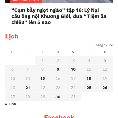
ĐỌC - ĂN - CHƠI
Ứng xử khi bị nói xấu
“Cạm bẫy ngọt ngào” tập 16: Lý Nại
trên mạng xã hội
cầu ông nội Khương Giới, đưa “Tiệm ăn
In "Chia sẻ"
chiều” lên 5 sao
Lịch
Tháng 7 2026
H
B
T
N
S
B
C
1
2
3
4
5
6
7
8
11
12
9
10
13
14
16
17
19
15
18
20
22
23
24
21
25
26
27
28
29
31
30
« Th6
Facebook