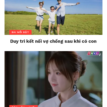
a little in between).
Bài viết được đăng trên FB Nguyen Hai Dang
BÀI NỔI BẬT
Duy trì kết nối vợ chồng sau khi có con
Có nên tha thứ khi chồng
Vì sao không nên áp đặt
ngoại tình và muốn quay
tư duy tích cực lên người
về
nghèo
In "Chia sẻ"
In "Bài nổi bật"