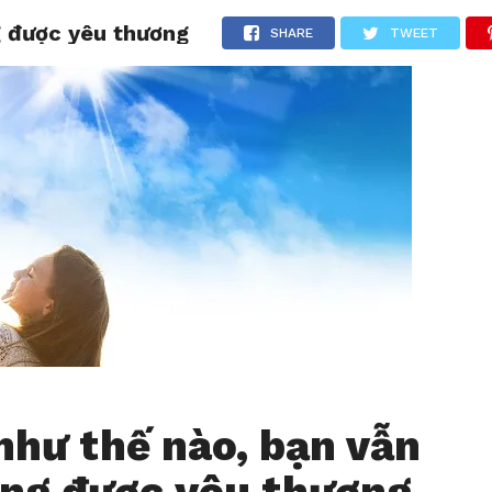
g được yêu thương
CHIA SẺ
LƯỢM LẶT
TẢN MẠN
THƯ GIÃN
SHARE
TWEET
như thế nào, bạn vẫn
ng được yêu thương