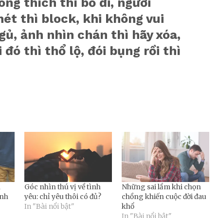
ng thích thì bỏ đi, người
ét thì block, khi không vui
ngủ, ảnh nhìn chán thì hãy xóa,
i đó thì thổ lộ, đói bụng rồi thì
n
Góc nhìn thú vị về tình
Những sai lầm khi chọn
ình
yêu: chỉ yêu thôi có đủ?
chồng khiến cuộc đời đau
In "Bài nổi bật"
khổ
In "Bài nổi bật"