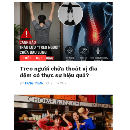
KHỎE - ĐẸP
Treo người chữa thoát vị đĩa
đệm có thực sự hiệu quả?
26.07.2026
BY
FANG YUAN