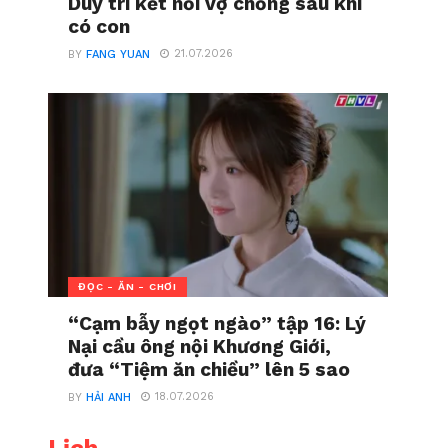
Duy trì kết nối vợ chồng sau khi
có con
21.07.2026
BY
FANG YUAN
ĐỌC - ĂN - CHƠI
“Cạm bẫy ngọt ngào” tập 16: Lý
Nại cầu ông nội Khương Giới,
đưa “Tiệm ăn chiều” lên 5 sao
18.07.2026
BY
HẢI ANH