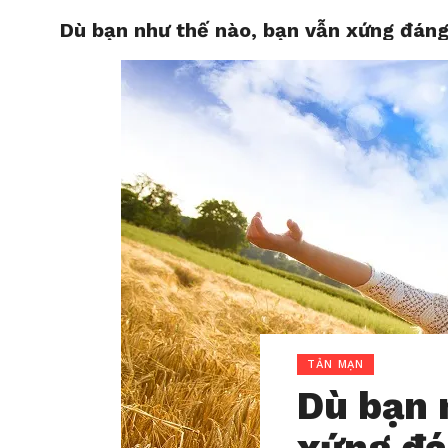
Dù bạn như thế nào, bạn vẫn xứng đán
HOME
TẢN MẠN
Dù bạn 
xứng đá