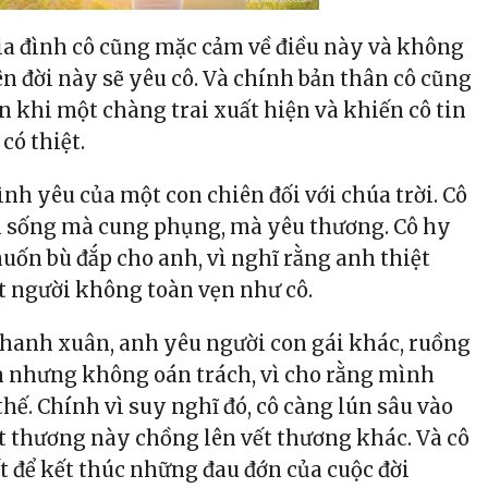
gia đình cô cũng mặc cảm về điều này và không
rên đời này sẽ yêu cô. Và chính bản thân cô cũng
n khi một chàng trai xuất hiện và khiến cô tin
có thiệt.
ình yêu của một con chiên đối với chúa trời. Cô
h sống mà cung phụng, mà yêu thương. Cô hy
muốn bù đắp cho anh, vì nghĩ rằng anh thiệt
t người không toàn vẹn như cô.
thanh xuân, anh yêu người con gái khác, ruồng
ớn nhưng không oán trách, vì cho rằng mình
hế. Chính vì suy nghĩ đó, cô càng lún sâu vào
vết thương này chồng lên vết thương khác. Và cô
ết để kết thúc những đau đớn của cuộc đời