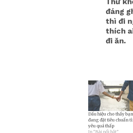
Thứ khô
đáng gh
thì đi 
thích a
đi ăn.
Dấu hiệu cho thấy bạ
đang đặt tiêu chuẩn t
yêu quá thấp
In "Bài nổi bật"