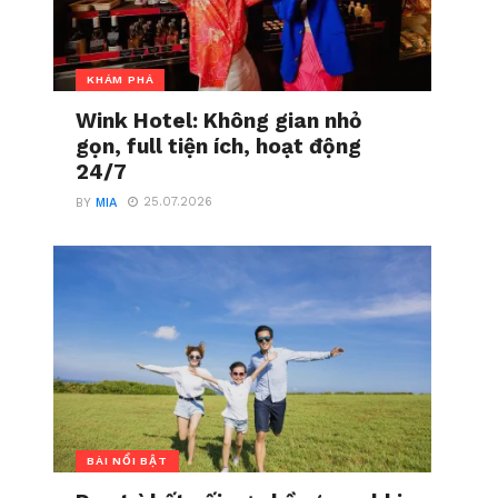
KHÁM PHÁ
Wink Hotel: Không gian nhỏ
gọn, full tiện ích, hoạt động
24/7
25.07.2026
BY
MIA
BÀI NỔI BẬT