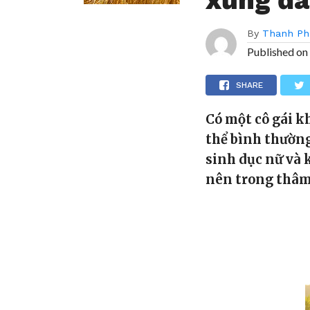
By
Thanh Ph
Published on
SHARE
Có một cô gái k
thể bình thườn
sinh dục nữ và 
nên trong thâm t