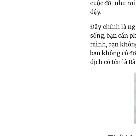
cuộc đời như rơ
dậy.
Đây chính là ng
sống, bạn cần p
mình, bạn không
bạn không cô đơn
dịch có tên là B