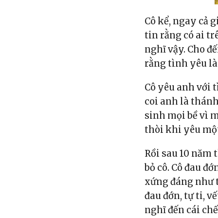
Cô kể, ngay cả 
tin rằng có ai t
nghĩ vậy. Cho đế
rằng tình yêu là 
Cô yêu anh với t
coi anh là thán
sinh mọi bề vì 
thòi khi yêu mộ
Rồi sau 10 năm 
bỏ cô. Cô đau đ
xứng đáng như t
đau đớn, tự ti, 
nghĩ đến cái ch