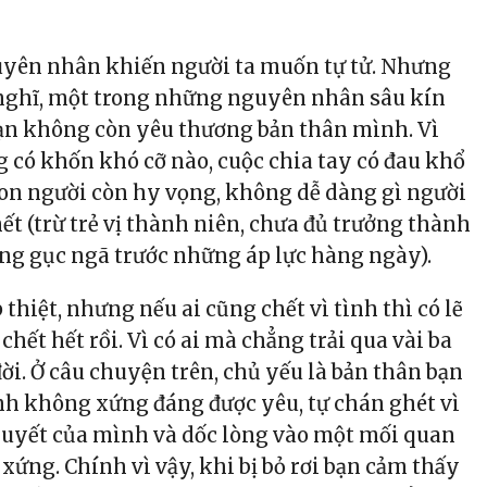
uyên nhân khiến người ta muốn tự tử. Nhưng
nghĩ, một trong những nguyên nhân sâu kín
bạn không còn yêu thương bản thân mình. Vì
g có khốn khó cỡ nào, cuộc chia tay có đau khổ
 con người còn hy vọng, không dễ dàng gì người
hết (trừ trẻ vị thành niên, chưa đủ trưởng thành
àng gục ngã trước những áp lực hàng ngày).
 thiệt, nhưng nếu ai cũng chết vì tình thì có lẽ
 chết hết rồi. Vì có ai mà chẳng trải qua vài ba
ời. Ở câu chuyện trên, chủ yếu là bản thân bạn
h không xứng đáng được yêu, tự chán ghét vì
uyết của mình và dốc lòng vào một mối quan
ứng. Chính vì vậy, khi bị bỏ rơi bạn cảm thấy