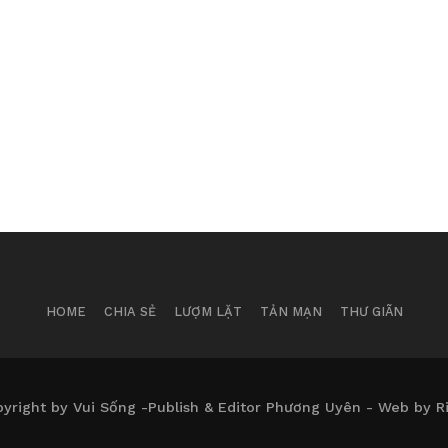
HOME
CHIA SẺ
LƯỢM LẶT
TẢN MẠN
THƯ GIÃN
yright by Vui Sống -Publish & Editor Phương Uyên - Web by R