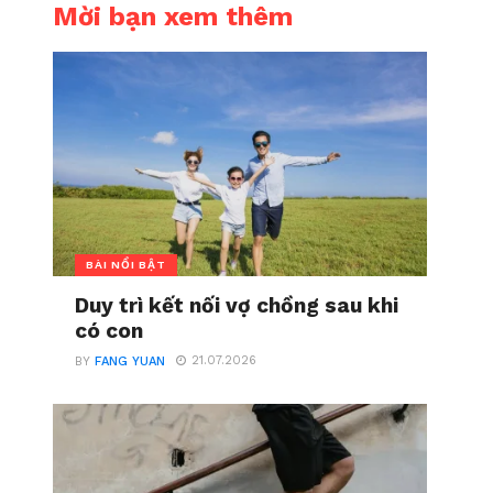
Mời bạn xem thêm
BÀI NỔI BẬT
Duy trì kết nối vợ chồng sau khi
có con
21.07.2026
BY
FANG YUAN