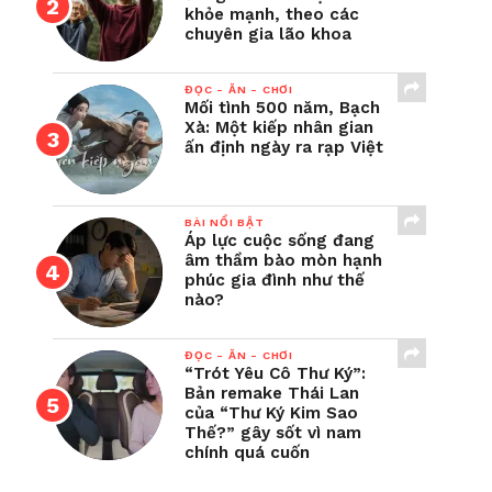
khỏe mạnh, theo các
chuyên gia lão khoa
ĐỌC - ĂN - CHƠI
Mối tình 500 năm, Bạch
Xà: Một kiếp nhân gian
ấn định ngày ra rạp Việt
BÀI NỔI BẬT
Áp lực cuộc sống đang
âm thầm bào mòn hạnh
phúc gia đình như thế
nào?
ĐỌC - ĂN - CHƠI
“Trót Yêu Cô Thư Ký”:
Bản remake Thái Lan
của “Thư Ký Kim Sao
Thế?” gây sốt vì nam
chính quá cuốn