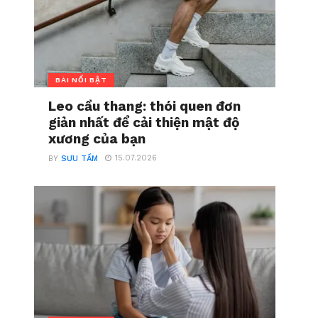
BÀI NỔI BẬT
Leo cầu thang: thói quen đơn
giản nhất để cải thiện mật độ
xương của bạn
15.07.2026
BY
SƯU TẦM