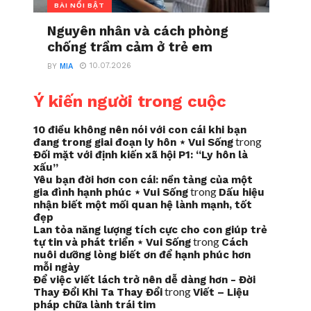
BÀI NỔI BẬT
Nguyên nhân và cách phòng
chống trầm cảm ở trẻ em
10.07.2026
BY
MIA
Ý kiến người trong cuộc
10 điều không nên nói với con cái khi bạn
trong
đang trong giai đoạn ly hôn ⋆ Vui Sống
Đối mặt với định kiến xã hội P1: “Ly hôn là
xấu”
Yêu bạn đời hơn con cái: nền tảng của một
trong
gia đình hạnh phúc ⋆ Vui Sống
Dấu hiệu
nhận biết một mối quan hệ lành mạnh, tốt
đẹp
Lan tỏa năng lượng tích cực cho con giúp trẻ
trong
tự tin và phát triển ⋆ Vui Sống
Cách
nuôi dưỡng lòng biết ơn để hạnh phúc hơn
mỗi ngày
Để việc viết lách trở nên dễ dàng hơn - Đời
trong
Thay Đổi Khi Ta Thay Đổi
Viết – Liệu
pháp chữa lành trái tim