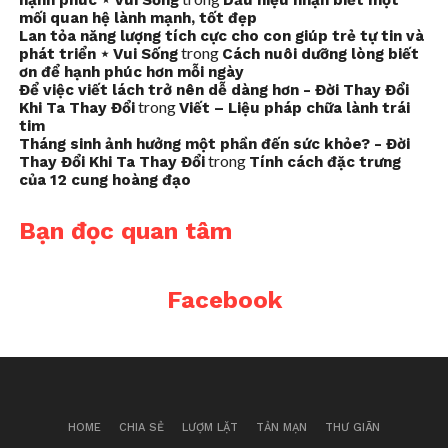
hạnh phúc ⋆ Vui Sống
Dấu hiệu nhận biết một
mối quan hệ lành mạnh, tốt đẹp
Lan tỏa năng lượng tích cực cho con giúp trẻ tự tin và
trong
phát triển ⋆ Vui Sống
Cách nuôi dưỡng lòng biết
ơn để hạnh phúc hơn mỗi ngày
Để việc viết lách trở nên dễ dàng hơn - Đời Thay Đổi
trong
Khi Ta Thay Đổi
Viết – Liệu pháp chữa lành trái
tim
Tháng sinh ảnh hưởng một phần đến sức khỏe? - Đời
trong
Thay Đổi Khi Ta Thay Đổi
Tính cách đặc trưng
của 12 cung hoàng đạo
Bạn đọc quan tâm
Facebook
HOME
CHIA SẺ
LƯỢM LẶT
TẢN MẠN
THƯ GIÃN