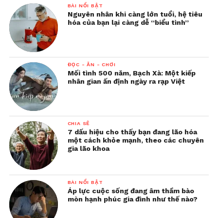
BÀI NỔI BẬT
Nguyên nhân khi càng lớn tuổi, hệ tiêu
hóa của bạn lại càng dễ “biểu tình”
ĐỌC - ĂN - CHƠI
Mối tình 500 năm, Bạch Xà: Một kiếp
nhân gian ấn định ngày ra rạp Việt
CHIA SẺ
7 dấu hiệu cho thấy bạn đang lão hóa
một cách khỏe mạnh, theo các chuyên
gia lão khoa
BÀI NỔI BẬT
Áp lực cuộc sống đang âm thầm bào
mòn hạnh phúc gia đình như thế nào?