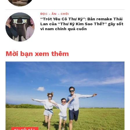
ĐỌC - ĂN - CHƠI
“Trót Yêu Cô Thư Ký”: Bản remake Thái
Lan của “Thư Ký Kim Sao Thế?” gây sốt
vì nam chính quá cuốn
Mời bạn xem thêm
BÀI NỔI BẬT