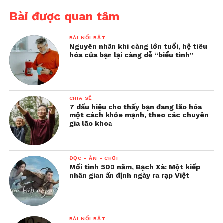
Bài được quan tâm
BÀI NỔI BẬT
Nguyên nhân khi càng lớn tuổi, hệ tiêu
hóa của bạn lại càng dễ “biểu tình”
CHIA SẺ
7 dấu hiệu cho thấy bạn đang lão hóa
một cách khỏe mạnh, theo các chuyên
gia lão khoa
ĐỌC - ĂN - CHƠI
Mối tình 500 năm, Bạch Xà: Một kiếp
nhân gian ấn định ngày ra rạp Việt
BÀI NỔI BẬT