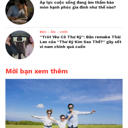
Áp lực cuộc sống đang âm thầm bào
mòn hạnh phúc gia đình như thế nào?
ĐỌC - ĂN - CHƠI
“Trót Yêu Cô Thư Ký”: Bản remake Thái
Lan của “Thư Ký Kim Sao Thế?” gây sốt
vì nam chính quá cuốn
Mời bạn xem thêm