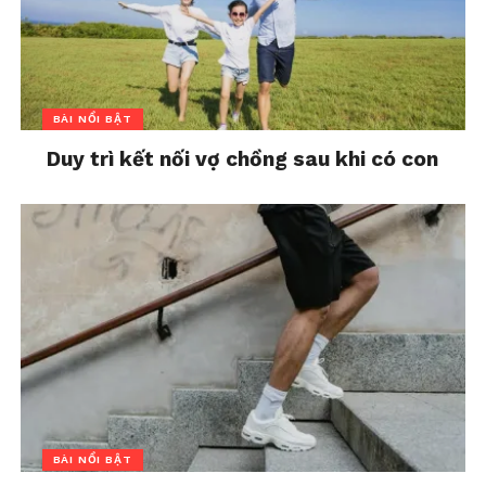
BÀI NỔI BẬT
Duy trì kết nối vợ chồng sau khi có con
BÀI NỔI BẬT