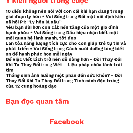
Ý kiến người trong cuộc
10 điều không nên nói với con cái khi bạn đang trong
trong
giai đoạn ly hôn ⋆ Vui Sống
Đối mặt với định kiến
xã hội P1: “Ly hôn là xấu”
Yêu bạn đời hơn con cái: nền tảng của một gia đình
trong
hạnh phúc ⋆ Vui Sống
Dấu hiệu nhận biết một
mối quan hệ lành mạnh, tốt đẹp
Lan tỏa năng lượng tích cực cho con giúp trẻ tự tin và
trong
phát triển ⋆ Vui Sống
Cách nuôi dưỡng lòng biết
ơn để hạnh phúc hơn mỗi ngày
Để việc viết lách trở nên dễ dàng hơn - Đời Thay Đổi
trong
Khi Ta Thay Đổi
Viết – Liệu pháp chữa lành trái
tim
Tháng sinh ảnh hưởng một phần đến sức khỏe? - Đời
trong
Thay Đổi Khi Ta Thay Đổi
Tính cách đặc trưng
của 12 cung hoàng đạo
Bạn đọc quan tâm
Facebook