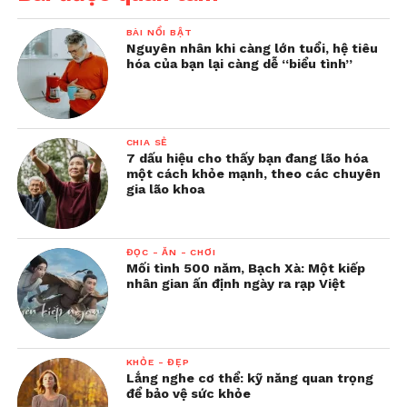
BÀI NỔI BẬT
Nguyên nhân khi càng lớn tuổi, hệ tiêu
hóa của bạn lại càng dễ “biểu tình”
CHIA SẺ
7 dấu hiệu cho thấy bạn đang lão hóa
một cách khỏe mạnh, theo các chuyên
gia lão khoa
ĐỌC - ĂN - CHƠI
Mối tình 500 năm, Bạch Xà: Một kiếp
nhân gian ấn định ngày ra rạp Việt
KHỎE - ĐẸP
Lắng nghe cơ thể: kỹ năng quan trọng
để bảo vệ sức khỏe