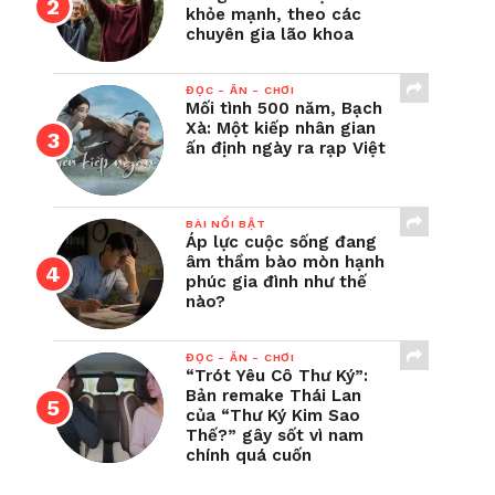
khỏe mạnh, theo các
chuyên gia lão khoa
ĐỌC - ĂN - CHƠI
Mối tình 500 năm, Bạch
Xà: Một kiếp nhân gian
ấn định ngày ra rạp Việt
BÀI NỔI BẬT
Áp lực cuộc sống đang
âm thầm bào mòn hạnh
phúc gia đình như thế
nào?
ĐỌC - ĂN - CHƠI
“Trót Yêu Cô Thư Ký”:
Bản remake Thái Lan
của “Thư Ký Kim Sao
Thế?” gây sốt vì nam
chính quá cuốn