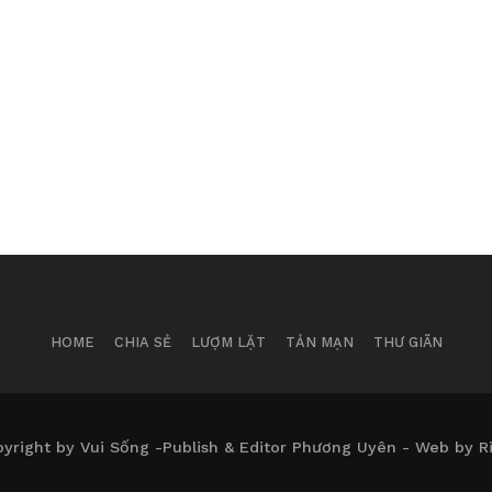
HOME
CHIA SẺ
LƯỢM LẶT
TẢN MẠN
THƯ GIÃN
yright by Vui Sống -Publish & Editor Phương Uyên - Web by R