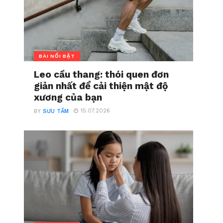
BÀI NỔI BẬT
Leo cầu thang: thói quen đơn
giản nhất để cải thiện mật độ
xương của bạn
15.07.2026
BY
SƯU TẦM