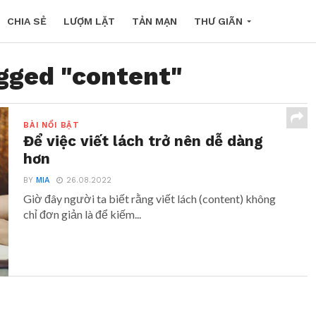
CHIA SẺ
LƯỢM LẶT
TẢN MẠN
THƯ GIÃN
agged "content"
BÀI NỔI BẬT
Để việc viết lách trở nên dễ dàng
hơn
BY
MIA
26.08.2022
Giờ đây người ta biết rằng viết lách (content) không
chỉ đơn giản là để kiếm...