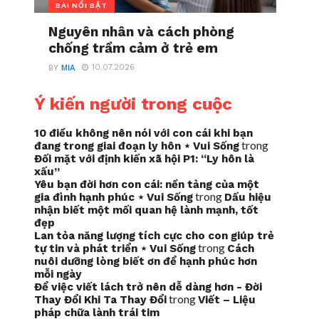
BÀI NỔI BẬT
Nguyên nhân và cách phòng
chống trầm cảm ở trẻ em
10.07.2026
BY
MIA
Ý kiến người trong cuộc
10 điều không nên nói với con cái khi bạn
trong
đang trong giai đoạn ly hôn ⋆ Vui Sống
Đối mặt với định kiến xã hội P1: “Ly hôn là
xấu”
Yêu bạn đời hơn con cái: nền tảng của một
trong
gia đình hạnh phúc ⋆ Vui Sống
Dấu hiệu
nhận biết một mối quan hệ lành mạnh, tốt
đẹp
Lan tỏa năng lượng tích cực cho con giúp trẻ
trong
tự tin và phát triển ⋆ Vui Sống
Cách
nuôi dưỡng lòng biết ơn để hạnh phúc hơn
mỗi ngày
Để việc viết lách trở nên dễ dàng hơn - Đời
trong
Thay Đổi Khi Ta Thay Đổi
Viết – Liệu
pháp chữa lành trái tim