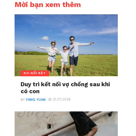
Mời bạn xem thêm
BÀI NỔI BẬT
Duy trì kết nối vợ chồng sau khi
có con
21.07.2026
BY
FANG YUAN