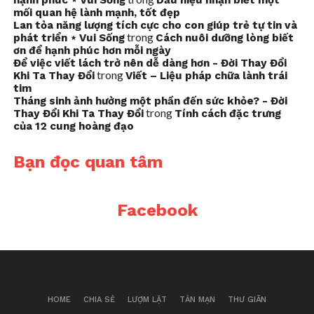
hạnh phúc ⋆ Vui Sống
Dấu hiệu nhận biết một
mối quan hệ lành mạnh, tốt đẹp
Lan tỏa năng lượng tích cực cho con giúp trẻ tự tin và
trong
phát triển ⋆ Vui Sống
Cách nuôi dưỡng lòng biết
ơn để hạnh phúc hơn mỗi ngày
Để việc viết lách trở nên dễ dàng hơn - Đời Thay Đổi
trong
Khi Ta Thay Đổi
Viết – Liệu pháp chữa lành trái
tim
Tháng sinh ảnh hưởng một phần đến sức khỏe? - Đời
trong
Thay Đổi Khi Ta Thay Đổi
Tính cách đặc trưng
của 12 cung hoàng đạo
Bạn đọc quan tâm
Facebook
HOME
CHIA SẺ
LƯỢM LẶT
TẢN MẠN
THƯ GIÃN