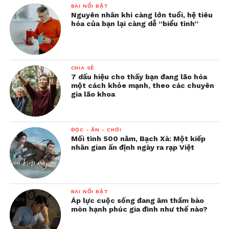
BÀI NỔI BẬT
Nguyên nhân khi càng lớn tuổi, hệ tiêu
hóa của bạn lại càng dễ “biểu tình”
CHIA SẺ
7 dấu hiệu cho thấy bạn đang lão hóa
một cách khỏe mạnh, theo các chuyên
gia lão khoa
ĐỌC - ĂN - CHƠI
Mối tình 500 năm, Bạch Xà: Một kiếp
nhân gian ấn định ngày ra rạp Việt
BÀI NỔI BẬT
Áp lực cuộc sống đang âm thầm bào
mòn hạnh phúc gia đình như thế nào?