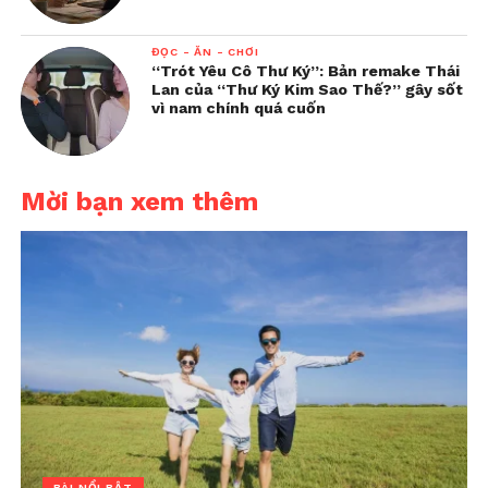
ĐỌC - ĂN - CHƠI
“Trót Yêu Cô Thư Ký”: Bản remake Thái
Lan của “Thư Ký Kim Sao Thế?” gây sốt
vì nam chính quá cuốn
Mời bạn xem thêm
BÀI NỔI BẬT