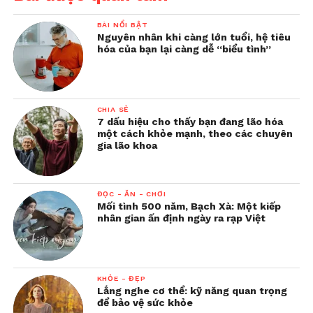
BÀI NỔI BẬT
Nguyên nhân khi càng lớn tuổi, hệ tiêu
hóa của bạn lại càng dễ “biểu tình”
CHIA SẺ
7 dấu hiệu cho thấy bạn đang lão hóa
một cách khỏe mạnh, theo các chuyên
gia lão khoa
ĐỌC - ĂN - CHƠI
Mối tình 500 năm, Bạch Xà: Một kiếp
nhân gian ấn định ngày ra rạp Việt
KHỎE - ĐẸP
Lắng nghe cơ thể: kỹ năng quan trọng
để bảo vệ sức khỏe