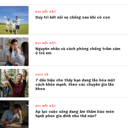
1: Vì đã quá mệt mỏi với một người
chồng vô tâm nên quyết định nói
BÀI NỔI BẬT
thẳng với người chồng: “Em thực sự
Duy trì kết nối vợ chồng sau khi có con
rất thất vọng về anh”
2: Coi đây là chuyện thường xảy ra
trong nhiều gia đinh, không muốn
BÀI NỔI BẬT
mối quan hệ vợ chồng quá căng thẳng,
Nguyên nhân và cách phòng chống trầm cảm
để người ngoài nhìn vào thì không
ở trẻ em
hay rồi sẽ ảnh hưởng đến cả con cái
nữa nên chỉ bất lực chịu đựng, cư xử
như không có gì xảy ra.
CHIA SẺ
7 dấu hiệu cho thấy bạn đang lão hóa một
cách khỏe mạnh, theo các chuyên gia lão
Bạn hình dung tiếp về những hậu quả tiếp sau đó
khoa
của cả 2 cách này nhé. Liệu cách 1 hay cách 2 có
giải quyết được vấn đề một cách tận gốc không?
BÀI NỔI BẬT
Áp lực cuộc sống đang âm thầm bào mòn
Nếu có một cách khác giúp bạn vẫn có thể nói ra
hạnh phúc gia đình như thế nào?
vấn đề mình không hài lòng ở đối phương mà
không khiến họ tổn thương thì sao?