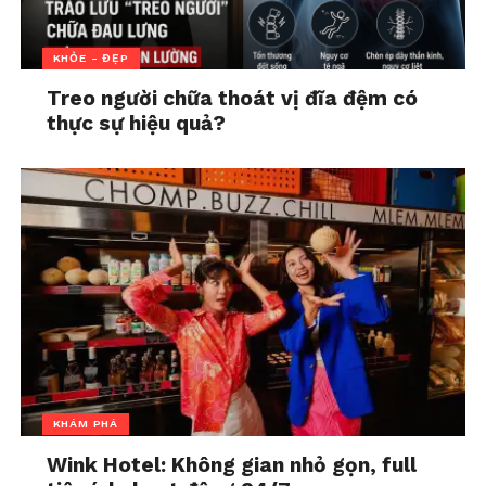
tăng khả năng quan sát, sáng tạo và phát triển tư
duy cảm xúc – điều mà không một thiết bị công
KHỎE - ĐẸP
nghệ nào có thể thay thế.
Treo người chữa thoát vị đĩa đệm có
Quan trọng hơn cả, những giây phút cha mẹ dành
thực sự hiệu quả?
cho con – dù ít hay nhiều – đều là sự ghi nhận, là
bằng chứng rằng “con có giá trị”, “con xứng đáng
được yêu thương và lắng nghe”. Trẻ em cần cảm
thấy sự hiện diện thực sự của cha mẹ – không phải
chỉ là một người trả tiền học phí hay đưa đón – mà
là một người đồng hành, cùng vui, cùng buồn, cùng
khám phá cuộc sống.
Biến mùa hè thành hành trình
yêu thương
KHÁM PHÁ
Thay vì xem mùa hè là “bài toán khó” hay “gánh
nặng giữ con”, hãy nhìn nó như một cơ hội để chữa
Wink Hotel: Không gian nhỏ gọn, full