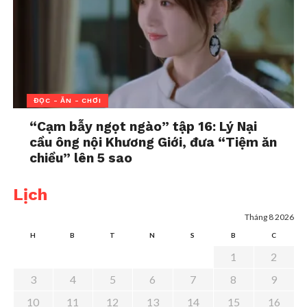
ĐỌC - ĂN - CHƠI
“Cạm bẫy ngọt ngào” tập 16: Lý Nại
cầu ông nội Khương Giới, đưa “Tiệm ăn
Một số gợi ý cụ thể để kết nối
chiều” lên 5 sao
với con trong mùa hè
Lịch
Dưới đây là một vài hoạt động đơn giản nhưng giàu
ý nghĩa mà cha mẹ có thể bắt đầu ngay hôm nay:
Tháng 8 2026
H
B
T
N
S
B
C
1. Trồng một chậu cây hoặc rau cùng
1
2
con
3
4
5
6
7
8
9
Chọn loại dễ trồng như xà lách, húng
10
11
12
13
14
15
16