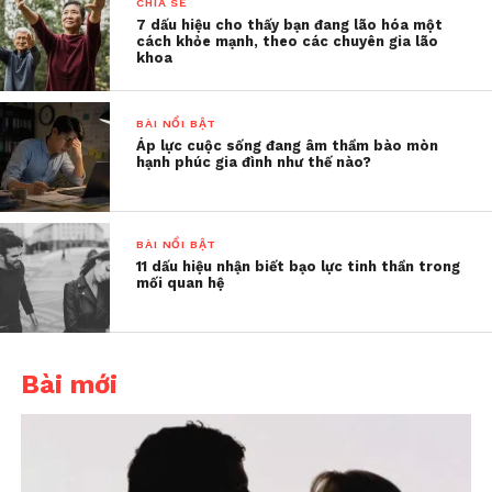
CHIA SẺ
7 dấu hiệu cho thấy bạn đang lão hóa một
cách khỏe mạnh, theo các chuyên gia lão
Cha mẹ có thể bắt đầu bằng những điều rất nhỏ:
khoa
cùng con làm việc nhà, học nấu một món ăn, trồng
một chậu cây nhỏ trên ban công, hay tái chế một
BÀI NỔI BẬT
chiếc chai nhựa thành đồ chơi. Những hoạt động ấy
Áp lực cuộc sống đang âm thầm bào mòn
không chỉ giúp con phát triển kỹ năng sống mà
hạnh phúc gia đình như thế nào?
còn là cơ hội để cha mẹ bước vào thế giới nội tâm
của trẻ, thấu hiểu và sẻ chia.
BÀI NỔI BẬT
Dành thời gian bên con – đầu tư
11 dấu hiệu nhận biết bạo lực tinh thần trong
mối quan hệ
không bao giờ lỗ
Thạc sĩ Nguyễn Thị Mỹ
Bài mới
Hạnh – chuyên gia tâm lý
– gợi ý:
“Cha mẹ có thể
giúp con hình thành kỹ