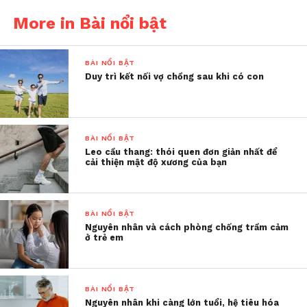
không có
More in Bài nổi bật
Tối qua, trước khi đi ngủ, con gái tôi nói, ước gì
con có một con ngựa Pony thiệt to, thiệt đẹp.
BÀI NỔI BẬT
Duy trì kết nối vợ chồng sau khi có con
Sau đó thở dài: “
Con buồn quá
” khi tôi từ chối mong
ước đó.
BÀI NỔI BẬT
Tôi chỉ cười.
Leo cầu thang: thói quen đơn giản nhất để
cải thiện mật độ xương của bạn
Bởi tôi biết, nếu con gái tôi có được món đồ chơi ấy
thì bé cũng chỉ vui trong vòng vài phút. Sau đó, lại
ước có món khác mà thôi.
BÀI NỔI BẬT
Nguyên nhân và cách phòng chống trầm cảm
Tôi cũng vậy, lúc còn đi làm ngày 8 tiếng, sáng nào
ở trẻ em
tôi cũng uể oải. Tôi ước gì được nghỉ nguyên ngày
để ngủ cho đã. Thậm chí, có giai đoạn mệt mỏi, tôi
còn mong được nghỉ không lương 2 tuần để ở nhà
BÀI NỔI BẬT
Nguyên nhân khi càng lớn tuổi, hệ tiêu hóa
nghỉ ngơi cho thoải mái.