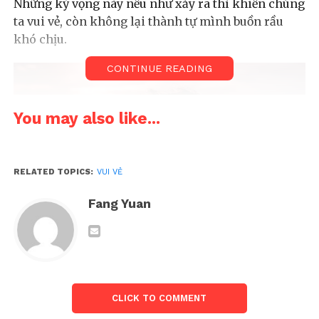
Những kỳ vọng này nếu như xảy ra thì khiến chúng
ta vui vẻ, còn không lại thành tự mình buồn rầu
khó chịu.
CONTINUE READING
You may also like...
RELATED TOPICS:
VUI VẺ
Fang Yuan
Con người vui vẻ thì ít, buồn rầu lại quá nhiều
CLICK TO COMMENT
Con người thường cầu mong những gì mình