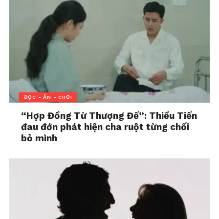
ĐỌC - ĂN - CHƠI
“Hợp Đồng Từ Thượng Đế”: Thiều Tiến
đau đớn phát hiện cha ruột từng chối
Mong ít đi, biết đủ là hạnh phúc
bỏ mình
Ai cũng hiểu, đủ là một khái niệm khá mơ hồ. Với
người này, có ăn là đủ, nhưng với người khác đó là
điều cơ bản, phải ăn ngon, ăn cao lương mỹ vị mới
là đủ.
Vì thế, không có một tiêu chuẩn nào cho việc “đủ”,