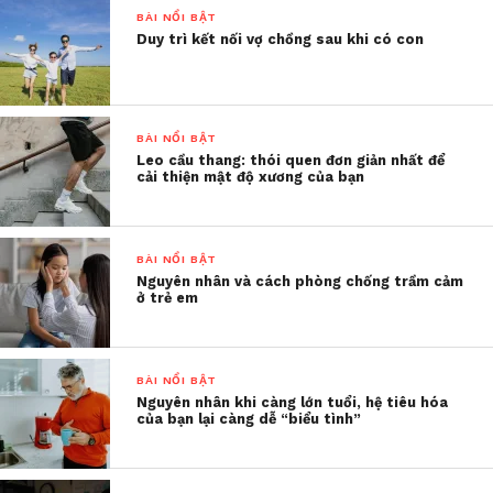
Tôi thực sự ngạc nhiên vì lý do buồn của bạn.
BÀI NỔI BẬT
Duy trì kết nối vợ chồng sau khi có con
Chả lẽ mỗi khi thấy ai giàu sang, vui vẻ
là mày lại buồn à
Ừ
BÀI NỔI BẬT
Leo cầu thang: thói quen đơn giản nhất để
Tôi không biết có nhiều người giống bạn tôi
cải thiện mật độ xương của bạn
không. Nhưng riêng bản thân tôi, tôi rất ít khi cảm
thấy như vậy. Bởi tôi biết, muốn có một gia đình
hạnh phúc, nhiều người trả giá không ít.
BÀI NỔI BẬT
Nguyên nhân và cách phòng chống trầm cảm
ở trẻ em
Tôi có cô bạn học cấp 3, có biệt thự lớn, chồng làm
lương mấy chục triệu. Bản thân cô đi làm chỉ để
cho vui, lương chỉ để cho cô ấy dùng mua sắm mỹ
BÀI NỔI BẬT
phẩm, quần áo cho mình. Ai nhìn vào cũng thấy cô
Nguyên nhân khi càng lớn tuổi, hệ tiêu hóa
ấy sướng.
của bạn lại càng dễ “biểu tình”
Nhưng bản thân tôi biết cô ấy rất khổ tâm. Tôi từng