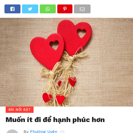
BÀI NỔI BẬT
Muốn ít đi để hạnh phúc hơn
By
Phương Uyên