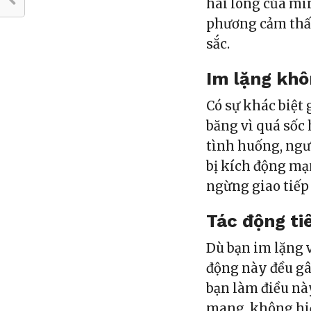
hài lòng của mì
phương cảm thấy
sắc.
Im lặng khô
Có sự khác biệt 
băng vì quá sốc
tình huống, ngườ
bị kích động mạ
ngừng giao tiếp 
Tác động ti
Dù bạn im lặng 
động này đều g
bạn làm điều nà
mang, không hiể