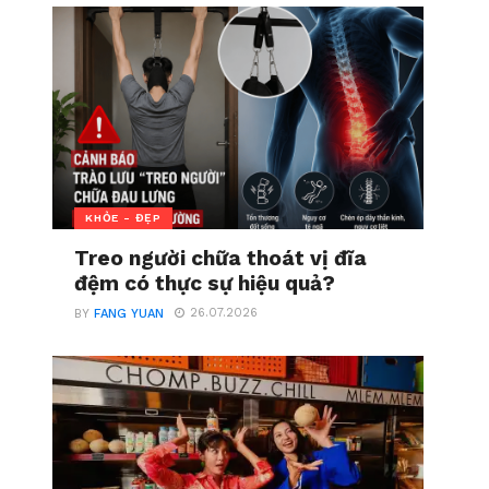
KHỎE - ĐẸP
Treo người chữa thoát vị đĩa
đệm có thực sự hiệu quả?
26.07.2026
BY
FANG YUAN