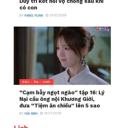
Duy trì kết nối vợ chồng sau khi
có con
21.07.2026
BY
FANG YUAN
ĐỌC - ĂN - CHƠI
“Cạm bẫy ngọt ngào” tập 16: Lý
Nại cầu ông nội Khương Giới,
đưa “Tiệm ăn chiều” lên 5 sao
18.07.2026
BY
HẢI ANH