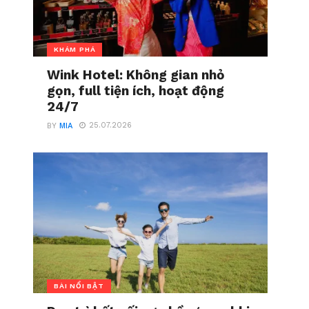
KHÁM PHÁ
Wink Hotel: Không gian nhỏ
gọn, full tiện ích, hoạt động
24/7
25.07.2026
BY
MIA
BÀI NỔI BẬT