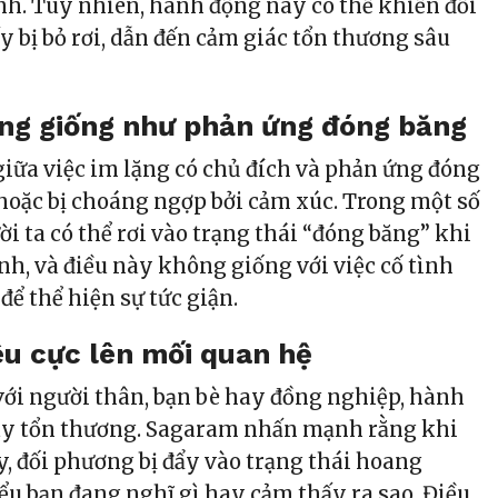
nh. Tuy nhiên, hành động này có thể khiến đối
 bị bỏ rơi, dẫn đến cảm giác tổn thương sâu
ng giống như phản ứng đóng băng
giữa việc im lặng có chủ đích và phản ứng đóng
 hoặc bị choáng ngợp bởi cảm xúc. Trong một số
i ta có thể rơi vào trạng thái “đóng băng” khi
nh, và điều này không giống với việc cố tình
để thể hiện sự tức giận.
êu cực lên mối quan hệ
với người thân, bạn bè hay đồng nghiệp, hành
ây tổn thương. Sagaram nhấn mạnh rằng khi
y, đối phương bị đẩy vào trạng thái hoang
u bạn đang nghĩ gì hay cảm thấy ra sao. Điều