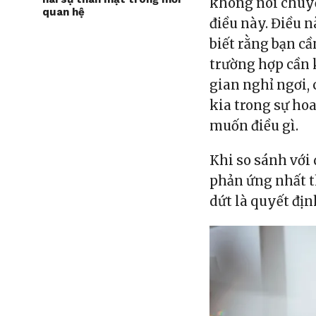
không nói chuyệ
quan hệ
điều này. Điều n
biết rằng bạn cầ
trường hợp cần 
gian nghỉ ngơi,
kia trong sự ho
muốn điều gì.
Khi so sánh với
phản ứng nhất t
dứt là quyết địn