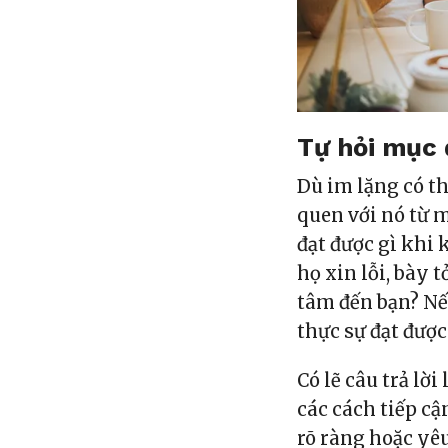
Tự hỏi mục 
Dù im lặng có th
quen với nó từ 
đạt được gì khi
họ xin lỗi, bày
tâm đến bạn? Nếu
thực sự đạt đượ
Có lẽ câu trả lờ
các cách tiếp cậ
rõ ràng hoặc yêu