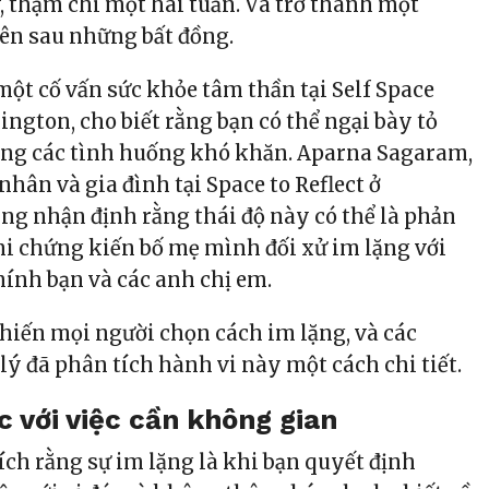
y, thậm chí một hai tuần. Và trở thành một
ên sau những bất đồng.
một cố vấn sức khỏe tâm thần tại Self Space
ngton, cho biết rằng bạn có thể ngại bày tỏ
ong các tình huống khó khăn. Aparna Sagaram,
 nhân và gia đình tại Space to Reflect ở
ũng nhận định rằng thái độ này có thể là phản
hi chứng kiến bố mẹ mình đối xử im lặng với
hính bạn và các anh chị em.
khiến mọi người chọn cách im lặng, và các
ý đã phân tích hành vi này một cách chi tiết.
c với việc cần không gian
ích rằng sự im lặng là khi bạn quyết định