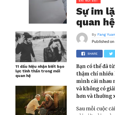
BÀI NỔI BẬT
Sự im l
quan hệ
By
Fang Yua
Published on
SHARE
Bạn có thể đã từ
11 dấu hiệu nhận biết bạo
lực tinh thần trong mối
thậm chí nhiều 
quan hệ
mình cãi nhau n
và không có giải
hơn và thường 
Sau mỗi cuộc cã