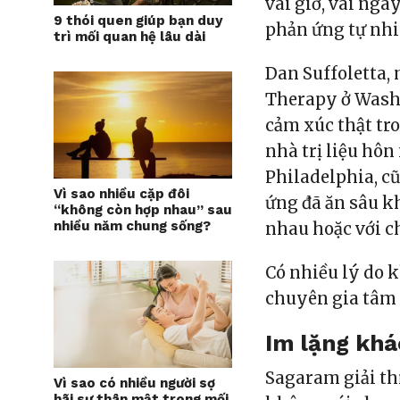
vài giờ, vài ngà
9 thói quen giúp bạn duy
phản ứng tự nhi
trì mối quan hệ lâu dài
Dan Suffoletta, 
Therapy ở Washi
cảm xúc thật tr
nhà trị liệu hôn
Philadelphia, c
Vì sao nhiều cặp đôi
ứng đã ăn sâu k
“không còn hợp nhau” sau
nhiều năm chung sống?
nhau hoặc với c
Có nhiều lý do 
chuyên gia tâm l
Im lặng khá
Sagaram giải th
Vì sao có nhiều người sợ
hãi sự thân mật trong mối