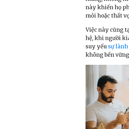
này khiến họ ph
mỏi hoặc thất v
Việc này cũng t
hệ, khi người ki
suy yếu
sự lành
không bền vững