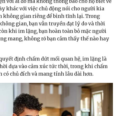
n với ai đó mà không thông báo cho họ biết về
ày khác với việc chủ động nói cho người kia
n không gian riêng để bình tĩnh lại. Trong
không gian, bạn vẫn truyền đạt lý do và thời
 còn khi im lặng, bạn hoàn toàn bỏ mặc người
ang mang, không rõ bạn cảm thấy thế nào hay
 quyết định chấm dứt mối quan hệ, im lặng là
hời dựa vào cảm xúc tức thời, trong khi chấm
h có chủ đích và mang tính lâu dài hơn.