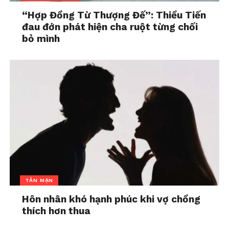
“Vậy giờ mình có thể làm gì để chuyện đó bớt căng
“Hợp Đồng Từ Thượng Đế”: Thiều Tiến
hơn nhỉ?”
đau đớn phát hiện cha ruột từng chối
bỏ mình
Dấu hiệu bạn đang giữ được
“khoảng cách lành mạnh”
Bạn có thể chia sẻ vui buồn nhưng
không thấy ngại nếu không nói hết.
Người kia tôn trọng thời gian và
không gian riêng của bạn.
Hai bên có thể bất đồng nhưng vẫn
làm việc được cùng nhau.
Sau giờ làm, bạn không cảm thấy bị
TẢN MẠN
“kiệt sức xã hội” vì phải cố tỏ ra thân
Hôn nhân khó hạnh phúc khi vợ chồng
thiện.
thích hơn thua
Tóm lại,
giới hạn giữa đồng nghiệp thân tình và