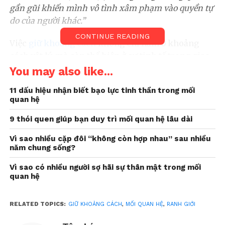
gần gũi khiến mình vô tình xâm phạm vào quyền tự
do của người khác.”
CONTINUE READING
Việc
giữ khoảng cách
không chỉ nằm ở khoảng
cách vật lý, mà còn thể hiện ở sự tinh tế trong giao
tiếp – từ cách lựa chọn lời nói, đặt câu hỏi, chia sẻ
You may also like...
thông tin, cho đến việc quan sát hay can thiệp vào
11 dấu hiệu nhận biết bạo lực tinh thần trong mối
đời sống cá nhân của người khác.
quan hệ
Ở mức độ cao nhất, đó chính là biểu hiện của sự tôn
9 thói quen giúp bạn duy trì mối quan hệ lâu dài
trọng và thấu hiểu giữa con người với nhau – nền
Vì sao nhiều cặp đôi “không còn hợp nhau” sau nhiều
tảng quan trọng để xây dựng những
mối quan hệ
năm chung sống?
lành mạnh
và bền vững.
Vì sao có nhiều người sợ hãi sự thân mật trong mối
Theo các chuyên gia tâm lý, tùy vào các mối quan
quan hệ
hệ khác nhau và khoảng cách trong giao tiếp cũng
khác nhau, nhưng tất cả đều dựa chung vào nguyên
RELATED TOPICS:
GIỮ KHOẢNG CÁCH
,
MỐI QUAN HỆ
,
RANH GIỚI
tắc tôn trọng lẫn nhau.