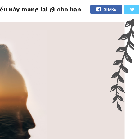
ều này mang lại gì cho bạn
CHIA SẺ
LƯỢM LẶT
TẢN MẠN
THƯ GIÃN
SHARE