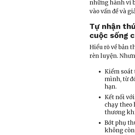
những hành vi 
vào vấn đề và gi
Tự nhận thứ
cuộc sống c
Hiểu rõ về bản t
rèn luyện. Nhưng
Kiểm soát t
mình, từ đ
hạn.
Kết nối vớ
chạy theo 
thương khi 
Bớt phụ th
không còn 