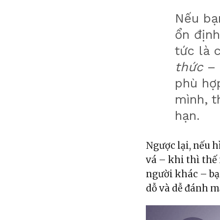
Nếu bạn
ổn định
tức là 
thức
– 
phù hợp
mình, t
hạn.
Ngược lại, nếu 
vá – khi thì thế
người khác – bạ
dỗ và dễ đánh 