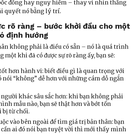
bốc đồng hay nguy hiểm – thay vì nhìn thẳng
ải quyết nó bằng lý trí.
c rõ ràng – bước khởi đầu cho một
ó định hướng
hân không phải là điều có sẵn – nó là quá trình
 một khi đã có được sự rõ ràng ấy, bạn sẽ:
ốt hơn hành vi: biết điều gì là quan trọng với
ó nói “không” dễ hơn với những cám dỗ ngắn
i người khác sâu sắc hơn: khi bạn không phải
hình mẫu nào, bạn sẽ thật hơn và bớt tổn
bị từ chối.
uộc vào bên ngoài để tìm giá trị bản thân: bạn
cần ai đó nói bạn tuyệt vời thì mới thấy mình