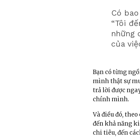
Có bao 
“Tôi đế
những c
của việ
Bạn có từng ngồi
mình thật sự m
trả lời được nga
chính mình.
Và điều đó, theo
đến khả năng ki
chi tiêu, đến cá