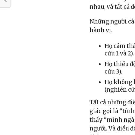
nhau, và tất cả 
Những người càn
hành vi.
Họ cảm thấ
cứu 1 và 2).
Họ thiếu đ
cứu 3).
Họ không k
(nghiên cứu
Tất cả những đi
giác gọi là “tín
thấy “mình ngà
người. Và điều 