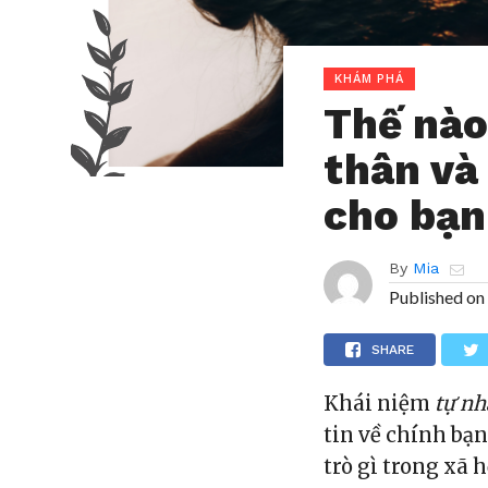
KHÁM PHÁ
Thế nào
thân và 
cho bạn
By
Mia
Published on
SHARE
Khái niệm
tự nh
tin về chính bạn
trò gì trong xã 