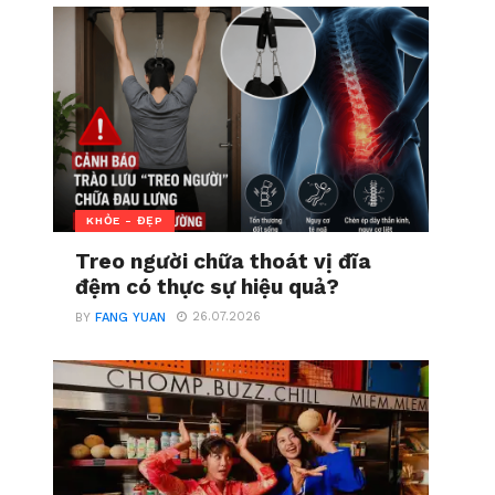
KHỎE - ĐẸP
Treo người chữa thoát vị đĩa
đệm có thực sự hiệu quả?
26.07.2026
BY
FANG YUAN