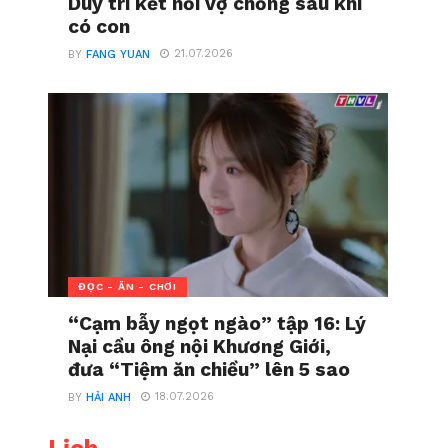
Duy trì kết nối vợ chồng sau khi
có con
21.07.2026
BY
FANG YUAN
ĐỌC - ĂN - CHƠI
“Cạm bẫy ngọt ngào” tập 16: Lý
Nại cầu ông nội Khương Giới,
đưa “Tiệm ăn chiều” lên 5 sao
18.07.2026
BY
HẢI ANH