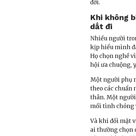
đời.
Khi không bi
dắt đi
Nhiều người tro
kịp hiểu mình đã
Họ chọn nghề vì
hội ưa chuộng, y
Một người phụ n
theo các chuẩn m
thân. Một người 
mối tình chóng 
Và khi đối mặt 
ai thường chọn c