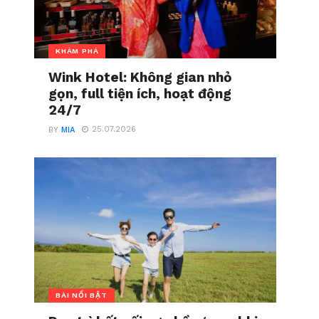
KHÁM PHÁ
Wink Hotel: Không gian nhỏ
gọn, full tiện ích, hoạt động
24/7
25.07.2026
BY
MIA
BÀI NỔI BẬT