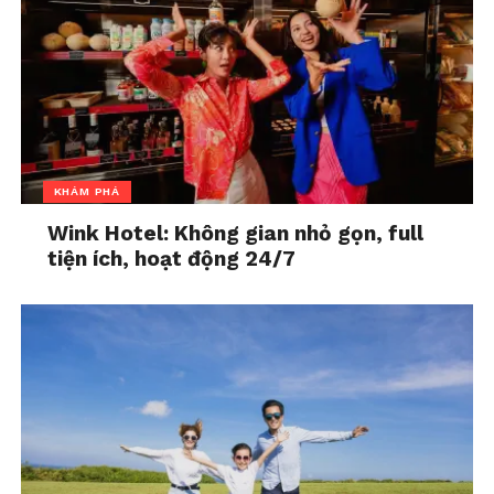
tôi cho con coi tivi, hoặc chơi với con. Chính vì thế,
tôi càng điên tiết và mệt mỏi vì mọi việc không như
mình mong muốn.
Tôi không biết các bà mẹ khác có giống tôi không.
Nhưng tôi thực sự kiệt sức vì mong muốn con tôi
sẽ hiểu chuyện như “con nhà người ta”
KHÁM PHÁ
Và hôm nay, tôi quyết định mặc kệ, để được nghỉ
Wink Hotel: Không gian nhỏ gọn, full
ngơi, tôi cần phải thỏa hiệp. Có lẽ, một hoặc hai
tiện ích, hoạt động 24/7
ngày xem ti vi thoải mái cũng chẳng hại gì đâu nhỉ.
Đôi khi buông bỏ kỳ vọng mọi chuyện hoàn hảo
cũng thật tuyệt.