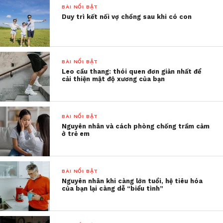
BÀI NỔI BẬT
đi làm, chiều về lo một bữa ăn, thậm chí có hôm
Duy trì kết nối vợ chồng sau khi có con
còn đi ăn ngoài. Giờ thì mỗi ngày dậy là loanh
quanh với 100 việc nhà, việc công ty, chăm con…
khiến tôi muốn xù đầu.
BÀI NỔI BẬT
Lúc đầu, việc có thời gian ngủ nướng, không phải
Leo cầu thang: thói quen đơn giản nhất để
cải thiện mật độ xương của bạn
di chuyển đến công ty và có thời gian cho chồng
con khiến tôi cảm thấy khá hài lòng. Nhưng cảm
giác đó nhanh chóng trôi qua và tôi bắt đầu mệt
BÀI NỔI BẬT
mỏi khi 24/24 giờ ở nhà với con. Bên cạnh đó
Nguyên nhân và cách phòng chống trầm cảm
những lo lắng về tình hình bệnh dịch, thu nhập
ở trẻ em
giảm sút… càng khiến đầu tôi luôn trong trạng thái
căng cứng.
BÀI NỔI BẬT
Tối qua, đỉnh điểm tôi đã la hét và đổ lỗi cho con
Nguyên nhân khi càng lớn tuổi, hệ tiêu hóa
của bạn lại càng dễ “biểu tình”
làm tôi căng thẳng. Bệnh đau đầu của tôi tái phát
và tôi không thể ngủ được cho đến 3h sáng.