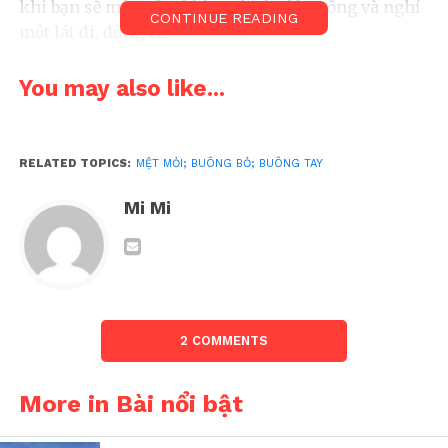
khi bạn sẽ mệt. Vậy thì hãy đặt ba lô xuống và nghỉ
CONTINUE READING
một lát đi, đừng cố.
You may also like...
RELATED TOPICS:
MỆT MỎI; BUÔNG BỎ; BUÔNG TAY
Mi Mi
2 COMMENTS
Nếu mệt quá thì nghỉ
More in Bài nổi bật
Sau hơn một tháng nghỉ dịch, tôi bắt đầu lâm vào
trạng thái stress vì tù túng. Bình thường, mỗi ngày