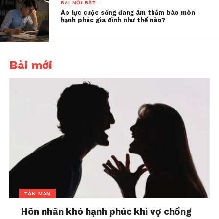
BÀI NỔI BẬT
Áp lực cuộc sống đang âm thầm bào mòn
hạnh phúc gia đình như thế nào?
Bài mới
Tôi biết mình bắt đầu quá tải về cảm xúc. Tôi cần
một khoảng lặng. Thế là tôi bỏ xuống công viên
ngồi 2 tiếng, không điện thoại, không con cái,
không công việc và chỉ ngồi đó ngắm cỏ cây một
TẢN MẠN
mình.
Hôn nhân khó hạnh phúc khi vợ chồng
Thế thôi mà tôi cũng cảm thấy thoải mái hơn ít