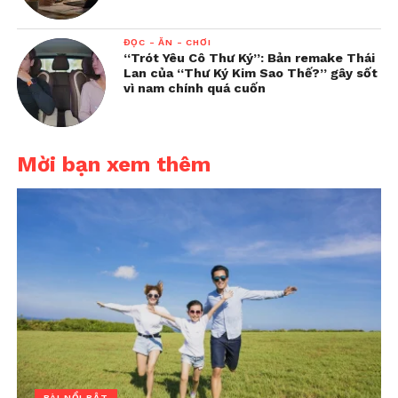
ĐỌC - ĂN - CHƠI
“Trót Yêu Cô Thư Ký”: Bản remake Thái
Lan của “Thư Ký Kim Sao Thế?” gây sốt
vì nam chính quá cuốn
Mời bạn xem thêm
BÀI NỔI BẬT