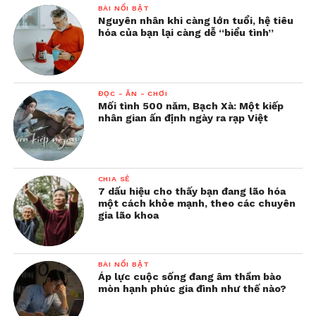
BÀI NỔI BẬT
Nguyên nhân khi càng lớn tuổi, hệ tiêu
hóa của bạn lại càng dễ “biểu tình”
ĐỌC - ĂN - CHƠI
Mối tình 500 năm, Bạch Xà: Một kiếp
nhân gian ấn định ngày ra rạp Việt
CHIA SẺ
7 dấu hiệu cho thấy bạn đang lão hóa
một cách khỏe mạnh, theo các chuyên
gia lão khoa
BÀI NỔI BẬT
Áp lực cuộc sống đang âm thầm bào
mòn hạnh phúc gia đình như thế nào?