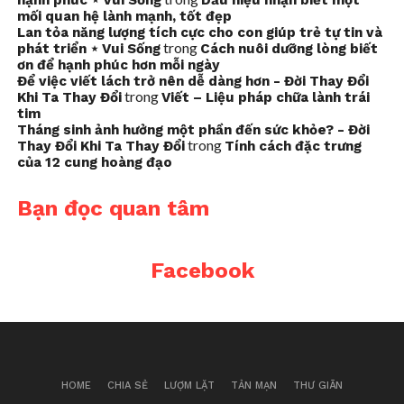
hạnh phúc ⋆ Vui Sống
Dấu hiệu nhận biết một
mối quan hệ lành mạnh, tốt đẹp
Lan tỏa năng lượng tích cực cho con giúp trẻ tự tin và
trong
phát triển ⋆ Vui Sống
Cách nuôi dưỡng lòng biết
ơn để hạnh phúc hơn mỗi ngày
Để việc viết lách trở nên dễ dàng hơn - Đời Thay Đổi
trong
Khi Ta Thay Đổi
Viết – Liệu pháp chữa lành trái
tim
Tháng sinh ảnh hưởng một phần đến sức khỏe? - Đời
trong
Thay Đổi Khi Ta Thay Đổi
Tính cách đặc trưng
của 12 cung hoàng đạo
Bạn đọc quan tâm
Facebook
HOME
CHIA SẺ
LƯỢM LẶT
TẢN MẠN
THƯ GIÃN