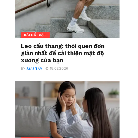
BÀI NỔI BẬT
Leo cầu thang: thói quen đơn
giản nhất để cải thiện mật độ
xương của bạn
15.07.2026
BY
SƯU TẦM