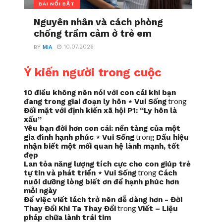
BÀI NỔI BẬT
Nguyên nhân và cách phòng
chống trầm cảm ở trẻ em
10.07.2026
BY
MIA
Ý kiến người trong cuộc
10 điều không nên nói với con cái khi bạn
trong
đang trong giai đoạn ly hôn ⋆ Vui Sống
Đối mặt với định kiến xã hội P1: “Ly hôn là
xấu”
Yêu bạn đời hơn con cái: nền tảng của một
trong
gia đình hạnh phúc ⋆ Vui Sống
Dấu hiệu
nhận biết một mối quan hệ lành mạnh, tốt
đẹp
Lan tỏa năng lượng tích cực cho con giúp trẻ
trong
tự tin và phát triển ⋆ Vui Sống
Cách
nuôi dưỡng lòng biết ơn để hạnh phúc hơn
mỗi ngày
Để việc viết lách trở nên dễ dàng hơn - Đời
trong
Thay Đổi Khi Ta Thay Đổi
Viết – Liệu
pháp chữa lành trái tim