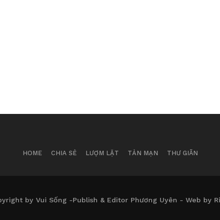
HOME
CHIA SẺ
LƯỢM LẶT
TẢN MẠN
THƯ GIÃN
yright by Vui Sống -Publish & Editor Phương Uyên - Web by R