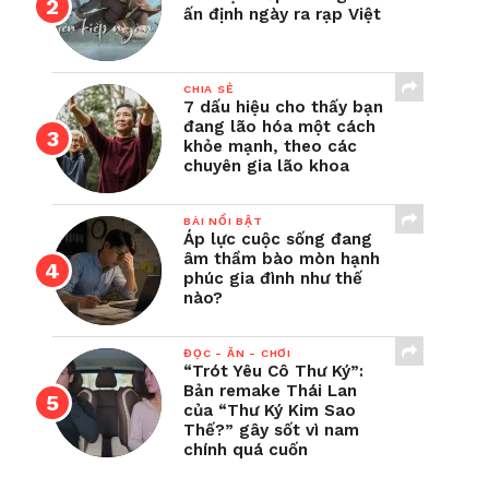
ấn định ngày ra rạp Việt
CHIA SẺ
7 dấu hiệu cho thấy bạn
đang lão hóa một cách
khỏe mạnh, theo các
chuyên gia lão khoa
BÀI NỔI BẬT
Áp lực cuộc sống đang
âm thầm bào mòn hạnh
phúc gia đình như thế
nào?
ĐỌC - ĂN - CHƠI
“Trót Yêu Cô Thư Ký”:
Bản remake Thái Lan
của “Thư Ký Kim Sao
Thế?” gây sốt vì nam
chính quá cuốn