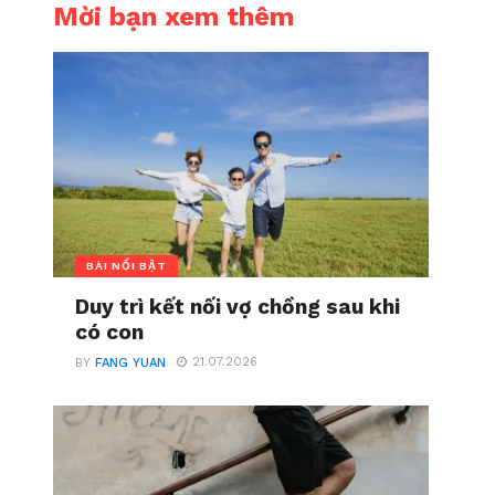
Mời bạn xem thêm
BÀI NỔI BẬT
Duy trì kết nối vợ chồng sau khi
có con
21.07.2026
BY
FANG YUAN