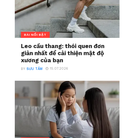
BÀI NỔI BẬT
Leo cầu thang: thói quen đơn
giản nhất để cải thiện mật độ
xương của bạn
15.07.2026
BY
SƯU TẦM