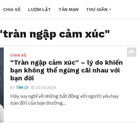
CHIA SẺ
LƯỢM LẶT
TẢN MẠN
THƯ GIÃN
 "tràn ngập cảm xúc"
CHIA SẺ
“Tràn ngập cảm xúc” – lý do khiến
bạn không thể ngừng cãi nhau với
bạn đời
BY
TÂM LÝ
20.05.2024
Hãy suy nghĩ về những bất đồng với người yêu hay
bạn đời của bạn thường...