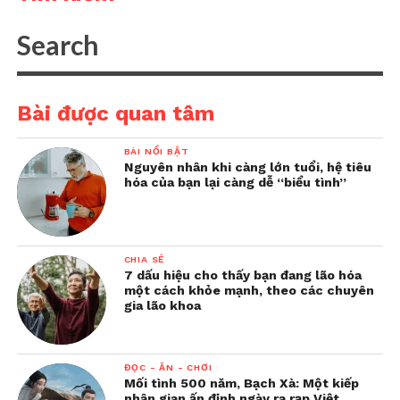
Bài được quan tâm
BÀI NỔI BẬT
Nguyên nhân khi càng lớn tuổi, hệ tiêu
hóa của bạn lại càng dễ “biểu tình”
CHIA SẺ
7 dấu hiệu cho thấy bạn đang lão hóa
một cách khỏe mạnh, theo các chuyên
gia lão khoa
ĐỌC - ĂN - CHƠI
Mối tình 500 năm, Bạch Xà: Một kiếp
nhân gian ấn định ngày ra rạp Việt