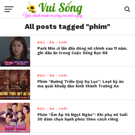
All posts tagged "phim"
ĐỌC - ĂN - CHƠI
Park Min Ji lần đầu đóng nữ chính sau 11 năm,
ghi dấu ấn trong Cuộc Sống Rực Rỡ
ĐỌC - ĂN - CHƠI
Phim “Đường Triều Quỷ Sự Lục”: Loạt kỳ án
ma quái khuấy đảo kinh thành Trường An
ĐỌC - ĂN - CHƠI
Phim “Ấm Áp Và Ngọt Ngào”: Khi phụ nữ tuổi
30 dám chọn hạnh phúc theo cách riêng