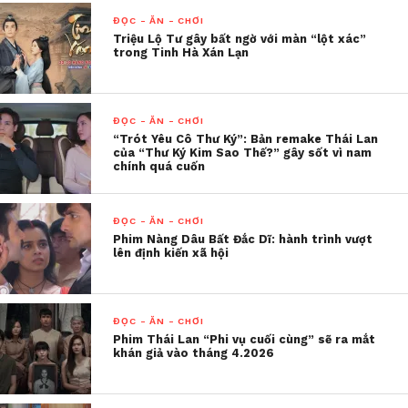
ĐỌC - ĂN - CHƠI
Triệu Lộ Tư gây bất ngờ với màn “lột xác”
trong Tinh Hà Xán Lạn
ĐỌC - ĂN - CHƠI
“Trót Yêu Cô Thư Ký”: Bản remake Thái Lan
của “Thư Ký Kim Sao Thế?” gây sốt vì nam
chính quá cuốn
ĐỌC - ĂN - CHƠI
Phim Nàng Dâu Bất Đắc Dĩ: hành trình vượt
lên định kiến xã hội
ĐỌC - ĂN - CHƠI
Phim Thái Lan “Phi vụ cuối cùng” sẽ ra mắt
khán giả vào tháng 4.2026