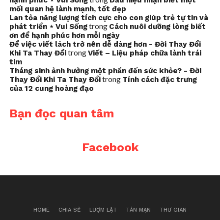
hạnh phúc ⋆ Vui Sống
Dấu hiệu nhận biết một
mối quan hệ lành mạnh, tốt đẹp
Lan tỏa năng lượng tích cực cho con giúp trẻ tự tin và
trong
phát triển ⋆ Vui Sống
Cách nuôi dưỡng lòng biết
ơn để hạnh phúc hơn mỗi ngày
Để việc viết lách trở nên dễ dàng hơn - Đời Thay Đổi
trong
Khi Ta Thay Đổi
Viết – Liệu pháp chữa lành trái
tim
Tháng sinh ảnh hưởng một phần đến sức khỏe? - Đời
trong
Thay Đổi Khi Ta Thay Đổi
Tính cách đặc trưng
của 12 cung hoàng đạo
Bạn đọc quan tâm
Facebook
HOME
CHIA SẺ
LƯỢM LẶT
TẢN MẠN
THƯ GIÃN