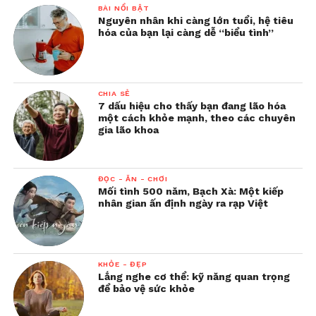
BÀI NỔI BẬT
Nguyên nhân khi càng lớn tuổi, hệ tiêu
hóa của bạn lại càng dễ “biểu tình”
CHIA SẺ
7 dấu hiệu cho thấy bạn đang lão hóa
một cách khỏe mạnh, theo các chuyên
gia lão khoa
ĐỌC - ĂN - CHƠI
Mối tình 500 năm, Bạch Xà: Một kiếp
nhân gian ấn định ngày ra rạp Việt
KHỎE - ĐẸP
Lắng nghe cơ thể: kỹ năng quan trọng
để bảo vệ sức khỏe