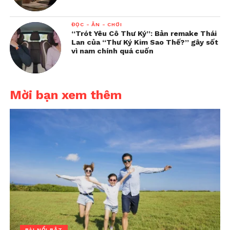
ĐỌC - ĂN - CHƠI
“Trót Yêu Cô Thư Ký”: Bản remake Thái
Lan của “Thư Ký Kim Sao Thế?” gây sốt
vì nam chính quá cuốn
Mời bạn xem thêm
BÀI NỔI BẬT