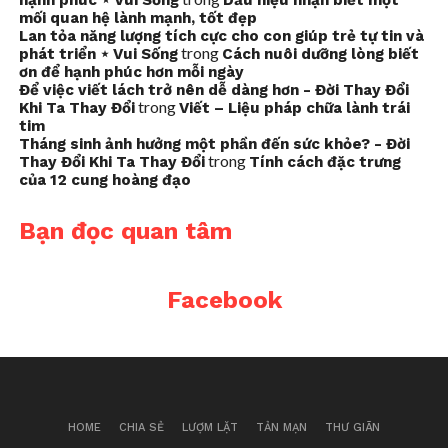
hạnh phúc ⋆ Vui Sống
Dấu hiệu nhận biết một
mối quan hệ lành mạnh, tốt đẹp
Lan tỏa năng lượng tích cực cho con giúp trẻ tự tin và
trong
phát triển ⋆ Vui Sống
Cách nuôi dưỡng lòng biết
ơn để hạnh phúc hơn mỗi ngày
Để việc viết lách trở nên dễ dàng hơn - Đời Thay Đổi
trong
Khi Ta Thay Đổi
Viết – Liệu pháp chữa lành trái
tim
Tháng sinh ảnh hưởng một phần đến sức khỏe? - Đời
trong
Thay Đổi Khi Ta Thay Đổi
Tính cách đặc trưng
của 12 cung hoàng đạo
Bạn đọc quan tâm
Facebook
HOME
CHIA SẺ
LƯỢM LẶT
TẢN MẠN
THƯ GIÃN