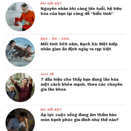
BÀI NỔI BẬT
Nguyên nhân khi càng lớn tuổi, hệ tiêu
hóa của bạn lại càng dễ “biểu tình”
ĐỌC - ĂN - CHƠI
Mối tình 500 năm, Bạch Xà: Một kiếp
nhân gian ấn định ngày ra rạp Việt
CHIA SẺ
7 dấu hiệu cho thấy bạn đang lão hóa
một cách khỏe mạnh, theo các chuyên
gia lão khoa
BÀI NỔI BẬT
Áp lực cuộc sống đang âm thầm bào
mòn hạnh phúc gia đình như thế nào?