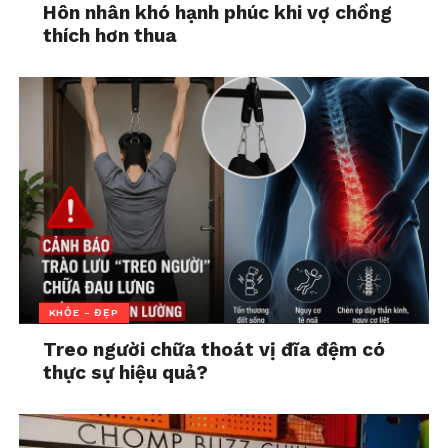
Hôn nhân khó hạnh phúc khi vợ chồng
năng lượng của mình.
thích hơn thua
“Người biết từ chối tốt là người có thể nói ‘không’
một cách an toàn, không lo mất lòng, vẫn giữ được
sự chuyên nghiệp và mối quan hệ tích cực,” bà Yên
chia sẻ. “Tôi cũng học cách hiểu rằng: khi ai đó từ
chối, họ chỉ từ chối một đề nghị cụ thể – không
phải từ chối con người tôi.”
KHỎE - ĐẸP
Treo người chữa thoát vị đĩa đệm có
thực sự hiệu quả?