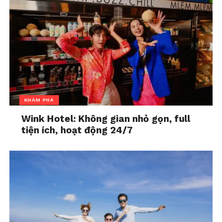
Vậy, làm sao để nói “không” mà
không làm mất lòng?
Dưới đây là một số mẹo nhỏ nhưng hiệu quả để bạn
luyện tập kỹ năng từ chối một cách khéo léo:
1. Hiểu rõ giới hạn bản thân
KHÁM PHÁ
Trước khi nói “có”, hãy tự hỏi:
Mình có thực sự
Wink Hotel: Không gian nhỏ gọn, full
muốn không? Có đủ thời gian, sức khỏe, tinh thần
tiện ích, hoạt động 24/7
không? Nếu nhận lời, có ảnh hưởng đến công việc và
cuộc sống riêng không?
Việc hiểu rõ ưu tiên và giới hạn của mình giúp bạn
dễ dàng đưa ra quyết định mà không bị cuốn theo
cảm xúc tức thời.
2. Từ chối bằng cách khẳng định điều