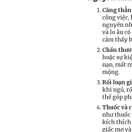
Căng thẳng
công việc,
nguyên nh
và lo âu c
cảm thấy b
Chấn thươ
hoặc sự ki
nạn, mất m
mộng.
Rối loạn g
khi ngủ, r
thể góp ph
Thuốc và c
như thuốc 
kích thích
giấc mơ và