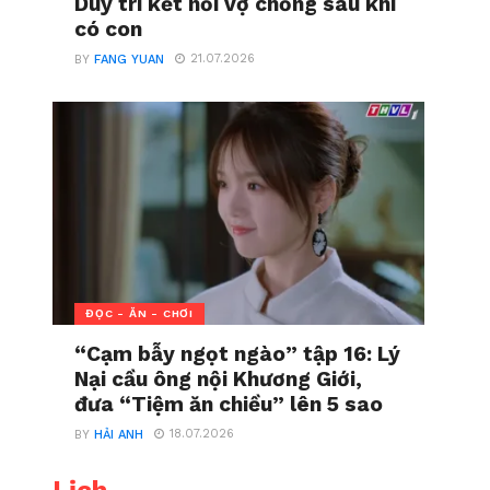
Duy trì kết nối vợ chồng sau khi
có con
21.07.2026
BY
FANG YUAN
ĐỌC - ĂN - CHƠI
“Cạm bẫy ngọt ngào” tập 16: Lý
Nại cầu ông nội Khương Giới,
đưa “Tiệm ăn chiều” lên 5 sao
18.07.2026
BY
HẢI ANH