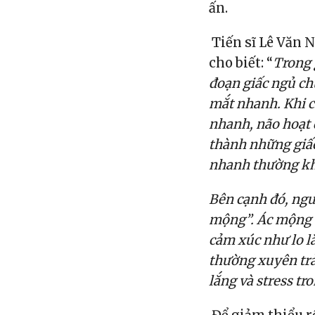
ấn.
Tiến sĩ Lê Văn
cho biết: “
Trong 
đoạn giấc ngủ c
mắt nhanh. Khi c
nhanh, não hoạt đ
thành những giấc
nhanh thường kh
Bên cạnh đó, ngư
mộng”. Ác mộng c
cảm xúc như lo l
thường xuyên trả
lắng và stress tr