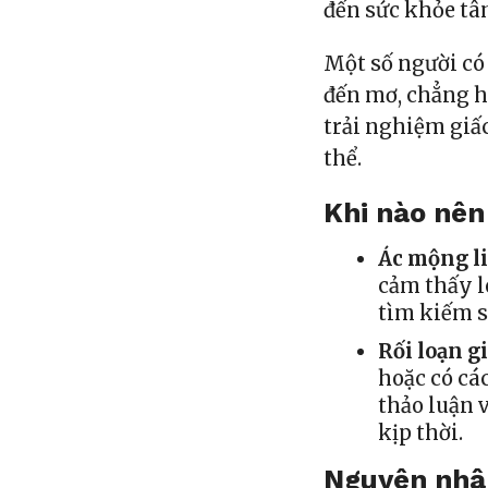
đến sức khỏe tâ
Một số người có 
đến mơ, chẳng h
trải nghiệm giấ
thể.
Khi nào nên
Ác mộng li
cảm thấy l
tìm kiếm s
Rối loạn g
hoặc có cá
thảo luận 
kịp thời.
Nguyên nhâ