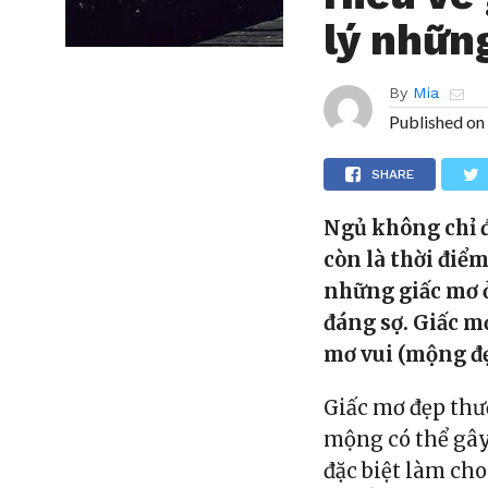
lý nhữn
By
Mia
Published on
SHARE
Ngủ không chỉ đ
còn là thời điể
những giấc mơ 
đáng sợ. Giấc m
mơ vui (mộng đẹ
Giấc mơ đẹp thư
mộng có thể gây
đặc biệt làm cho