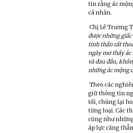
tin rằng ác mộn
cá nhân.
Chị Lê Trương Tr
được những giấc 
tinh thần rất tho
ngày mơ thấy ác 
và đau đầu, khôn
những ác mộng đó
Theo các nghiên
giữ thông tin ng
tối, chúng lại h
từng loại. Các t
cũng như những 
áp lực căng thẳn