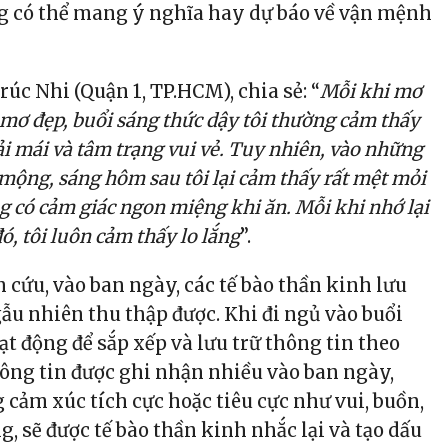
g có thể mang ý nghĩa hay dự báo về vận mệnh
úc Nhi (Quận 1, TP.HCM), chia sẻ: “
Mỗi khi mơ
mơ đẹp, buổi sáng thức dậy tôi thường cảm thấy
ải mái và tâm trạng vui vẻ. Tuy nhiên, vào những
mộng, sáng hôm sau tôi lại cảm thấy rất mệt mỏi
g có cảm giác ngon miệng khi ăn. Mỗi khi nhớ lại
, tôi luôn cảm thấy lo lắng
”.
 cứu, vào ban ngày, các tế bào thần kinh lưu
ẫu nhiên thu thập được. Khi đi ngủ vào buổi
oạt động để sắp xếp và lưu trữ thông tin theo
hông tin được ghi nhận nhiều vào ban ngày,
cảm xúc tích cực hoặc tiêu cực như vui, buồn,
g, sẽ được tế bào thần kinh nhắc lại và tạo dấu