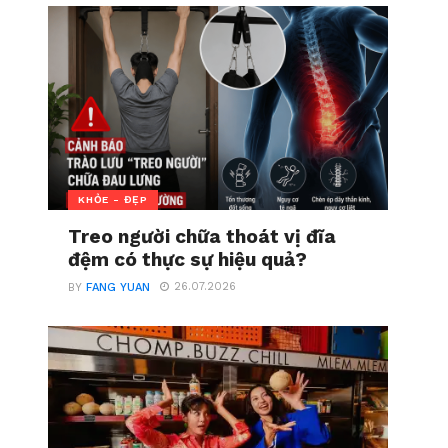
KHỎE - ĐẸP
Treo người chữa thoát vị đĩa
đệm có thực sự hiệu quả?
26.07.2026
BY
FANG YUAN