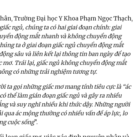
 Nhân, Trường Đại học Y Khoa Phạm Ngọc Thạch,
giấc ngủ, chúng ta có hai giai đoạn chính: giai
huyển động mắt nhanh và không chuyển động
húng ta ở giai đoạn giấc ngủ chuyển động mắt
ộng sâu và liên kết lại thông tin ban ngày để tạo
 mơ. Trái lại, giấc ngủ không chuyển động mắt
ông có những trải nghiệm tương tự.
ời ta gọi những giấc mơ mang tính tiêu cực là “ác
ó thể làm gián đoạn giấc ngủ và gây ra nhiều
ắng và suy nghĩ nhiều khi thức dậy. Những người
i qua ác mộng thường có nhiều vấn đề áp lực, lo
ong cuộc sống
”.