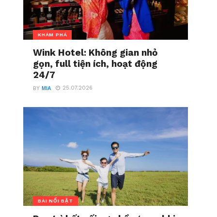
KHÁM PHÁ
Wink Hotel: Không gian nhỏ
gọn, full tiện ích, hoạt động
24/7
25.07.2026
BY
MIA
BÀI NỔI BẬT