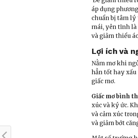
Để giảm thiểu r
áp dụng phương 
chuẩn bị tâm lý 
mái, yên tĩnh là
và giảm thiểu á
Lợi ích và 
Nằm mơ khi ngủ 
hẳn tốt hay xấu 
giấc mơ.
Giấc mơ bình t
xúc và ký ức. Kh
và cảm xúc tron
và giảm bớt căn