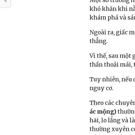
Một số trường hợ
khó khăn khi nằ
khám phá và sán
Ngoài ra, giấc m
thẳng.
Vì thế, sau một 
thần thoải mái, 
Tuy nhiên, nếu 
nguy cơ.
Theo các chuyên 
ác mộng)
thường
hãi, lo lắng và 
thường xuyên có