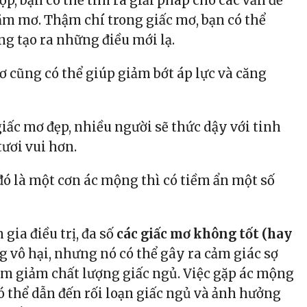
p, bạn có thể tìm ra giải pháp cho các vấn đề
m mơ. Thậm chí trong giấc mơ, bạn có thể
g tạo ra những điều mới lạ.
ơ cũng có thể giúp giảm bớt áp lực và căng
giấc mơ đẹp, nhiều người sẽ thức dậy với tinh
tươi vui hơn.
đó là một cơn ác mộng thì có tiềm ẩn một số
gia điều trị, đa số
các giấc mơ không tốt (hay
 vô hại, nhưng nó có thể gây ra cảm giác sợ
làm giảm chất lượng giấc ngủ. Việc gặp ác mộng
 thể dẫn đến rối loạn giấc ngủ và ảnh hưởng