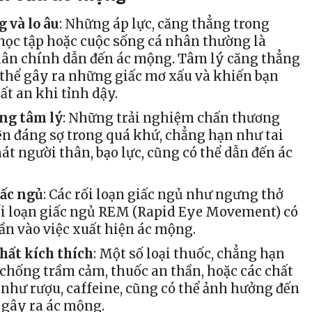
 và lo âu
: Những áp lực, căng thẳng trong
 học tập hoặc cuộc sống cá nhân thường là
ân chính dẫn đến ác mộng. Tâm lý căng thẳng
ó thể gây ra những giấc mơ xấu và khiến bạn
ất an khi tỉnh dậy.
ng tâm lý
: Những trải nghiệm chấn thương
ện đáng sợ trong quá khứ, chẳng hạn như tai
át người thân, bạo lực, cũng có thể dẫn đến ác
iấc ngủ
: Các rối loạn giấc ngủ như ngưng thở
ối loạn giấc ngủ REM (Rapid Eye Movement) có
ần vào việc xuất hiện ác mộng.
hất kích thích
: Một số loại thuốc, chẳng hạn
chống trầm cảm, thuốc an thần, hoặc các chất
 như rượu, caffeine, cũng có thể ảnh hưởng đến
 gây ra ác mộng.