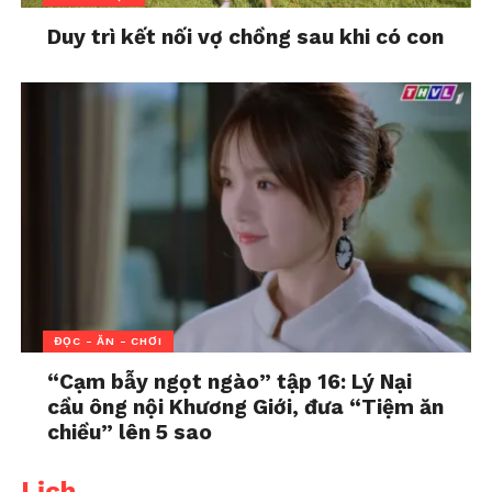
Duy trì kết nối vợ chồng sau khi có con
ĐỌC - ĂN - CHƠI
“Cạm bẫy ngọt ngào” tập 16: Lý Nại
cầu ông nội Khương Giới, đưa “Tiệm ăn
chiều” lên 5 sao
Lịch