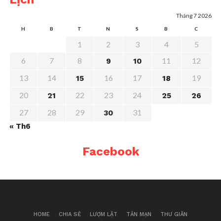
Tháng 7 2026
H
B
T
N
S
B
C
1
2
3
4
5
6
7
8
11
12
9
10
13
14
16
17
19
15
18
20
22
23
24
21
25
26
27
28
29
31
30
« Th6
Facebook
HOME
CHIA SẺ
LƯỢM LẶT
TẢN MẠN
THƯ GIÃN