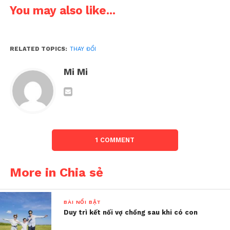
thì không! Tôi không nói là tất cả đàn ông đều như
You may also like...
vậy, nhưng đáng tiếc chồng tôi nằm trong số
những người đàn ông như vậy.
RELATED TOPICS:
THAY ĐỔI
Mi Mi
1 COMMENT
More in Chia sẻ
BÀI NỔI BẬT
Duy trì kết nối vợ chồng sau khi có con