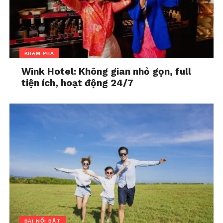
Những sai lầm khi chọn
Tại sao ngay cả khi hạnh
chồng khiến cuộc đời đau
phúc, người ta vẫn ngoại
khổ
tình?
In "Bài nổi bật"
In "Bài nổi bật"
KHÁM PHÁ
Wink Hotel: Không gian nhỏ gọn, full
tiện ích, hoạt động 24/7
Các nhà tâm lý nói gì về
những quy tắc thường
gặp trong mối quan hệ
In "Bài nổi bật"
BÀI NỔI BẬT