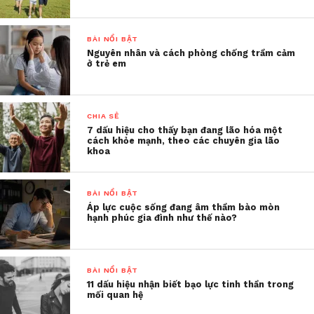
BÀI NỔI BẬT
Nguyên nhân và cách phòng chống trầm cảm
ở trẻ em
CHIA SẺ
7 dấu hiệu cho thấy bạn đang lão hóa một
cách khỏe mạnh, theo các chuyên gia lão
khoa
Sau rất nhiều nỗ lực để thay đổi anh ấy, cái tôi nhận
lại chỉ là sự hờ hững, lạnh nhạt và ngày càng “nổi
loạn” của chồng tôi. Bản thân tôi đã từng muốn
BÀI NỔI BẬT
Áp lực cuộc sống đang âm thầm bào mòn
chấm dứt cuộc hôn nhân mà tôi cho rằng là sai
hạnh phúc gia đình như thế nào?
lầm này. Thế nhưng, cũng như rất nhiều phụ nữ
Việt Nam, tôi không dám. Tôi sợ phải đối mặt với
miệng lưỡi thế gian, sợ phải sống cô độc, sợ con tôi
BÀI NỔI BẬT
thiếu thốn tình yêu của ba. Và trên hết là tôi không
11 dấu hiệu nhận biết bạo lực tinh thần trong
mối quan hệ
tin rằng tôi có thể tìm một người đàn ông khác, tốt