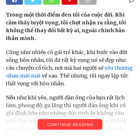
Trong một thời điểm đen tối của cuộc đời. Khi
cảm thấy tuyệt vọng, tôi chợt nhận ra rằng, tôi
không thể thay đổi bất kỳ ai, ngoài chính bản
thân mình.
Cũng như nhiều cô gái trẻ khác, khi bước vào đời
sống hôn nhân, tôi đã rất kỳ vọng nó sẽ đẹp như
câu chuyện cổ tích, nơi mà hai người sẽ
yêu thương
nhau mãi mãi
về sau. Thế nhưng, tôi ngay lập tức
thất vọng với hôn nhân.
Nếu như khi yêu, người đàn ông của bạn rất lịch
lãm, phong độ, ga lăng thì người đàn ông khi có
gia đình hầu như những đức tính ấy không còn
nữa. Hay nói cách khác, họ đối xử với bạn không
CONTINUE READING
còn giống như khi yêu. Có thể bên ngoài, họ vẫn
lịch sự, galang với các cô gái khác. Nhưng với vợ