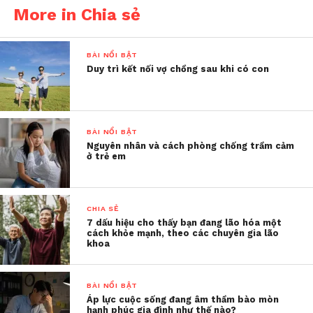
của hai cô em chồng. “Mấy thứ này toàn đất cát,
More in Chia sẻ
giun sán! Nhìn man rợ quá!” – những câu nói ấy
không chỉ khiến chị B tổn thương mà còn làm ba
mẹ chị buồn lòng.
BÀI NỔI BẬT
Duy trì kết nối vợ chồng sau khi có con
Không chỉ vậy, chị còn bị yêu cầu giặt đồ bằng tay
cho hai cô em chồng, bị chê bai ngay cả trong
chuyện bếp núc. Khi mang thai, do ốm nghén nên
BÀI NỔI BẬT
chị nấu ăn không vừa miệng, mẹ chồng cằn nhằn,
Nguyên nhân và cách phòng chống trầm cảm
còn hai cô em chồng thì hả hê: “Có bầu thôi mà, có
ở trẻ em
gì to tát đâu!”
Những mâu thuẫn ấy dần dần đẩy chị vào trạng
CHIA SẺ
thái mệt mỏi, cô đơn trong chính ngôi nhà của
7 dấu hiệu cho thấy bạn đang lão hóa một
cách khỏe mạnh, theo các chuyên gia lão
mình.
khoa
Nhẫn nhịn có thực sự là giải
BÀI NỔI BẬT
pháp?
Áp lực cuộc sống đang âm thầm bào mòn
hạnh phúc gia đình như thế nào?