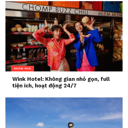
Xác lập ranh giới rõ ràng
: Không có lý
do gì để một người phụ nữ đã lập gia
đình phải giặt giũ quần áo cho em
chồng, hoặc để những lời chê bai tiếp
diễn. Chị B cần thẳng thắn trao đổi với
chồng và gia đình chồng về những
điều không thể chấp nhận.
Ra ở riêng nếu có thể
: Chăm sóc cha
KHÁM PHÁ
mẹ chồng không nhất thiết phải sống
chung. Nếu môi trường sống khiến
Wink Hotel: Không gian nhỏ gọn, full
tiện ích, hoạt động 24/7
tinh thần căng thẳng và hạnh phúc
gia đình bị ảnh hưởng, hãy cân nhắc
việc ra ở riêng. Việc này không chỉ tốt
cho sức khỏe tinh thần của chị B mà
còn giúp giữ gìn mối quan hệ với gia
đình chồng.