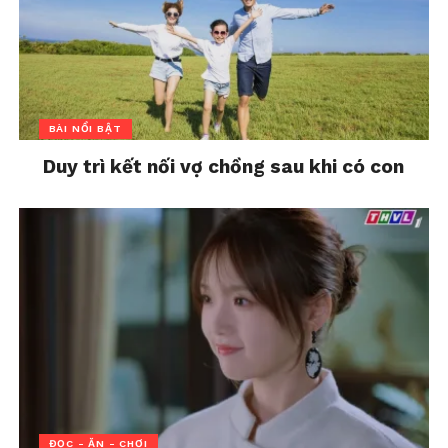
Xây dựng sự tự tin, độc lập
: Khi một
người phụ nữ có đủ sự tự tin, tài chính
vững vàng và tiếng nói trong gia đình,
họ sẽ ít bị xem thường hơn. Thay vì chỉ
chờ đợi sự công nhận từ gia đình
BÀI NỔI BẬT
chồng, chị B có thể chủ động xây dựng
hình ảnh của mình bằng chính năng
Duy trì kết nối vợ chồng sau khi có con
lực và sự tự tin.
Chia sẻ với chồng, tìm sự đồng hành
:
Trong một gia đình, sự thấu hiểu và
bảo vệ của người chồng là rất quan
trọng. Chị B cần thẳng thắn chia sẻ với
chồng những tổn thương mình đã trải
qua, thay vì chỉ âm thầm chịu đựng.
Bài học dành cho những người
làm dâu
ĐỌC - ĂN - CHƠI