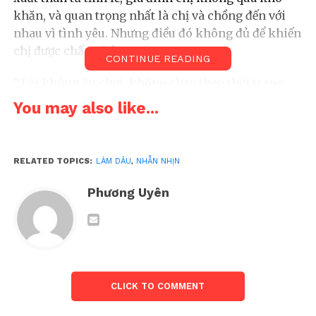
khăn, và quan trọng nhất là chị và chồng đến với
nhau vì tình yêu. Nhưng điều đó không đủ để khiến
chị được chấp nhận.
CONTINUE READING
“Tôi không ăn chơi, không chạy theo thời trang,
chỉ đi làm rồi về nhà. Chỉ vậy thôi mà các em chồng
You may also like...
đã xem tôi quê mùa, không xứng đáng với gia đình
họ,” chị B chia sẻ. Ban đầu, chị tin rằng thời gian sẽ
giúp mọi người hiểu và yêu thương nhau hơn,
RELATED TOPICS:
LÀM DÂU
,
NHẪN NHỊN
nhưng thực tế không như mong đợi.
Phương Uyên
Những tổn thương kéo dài
Sau khi kết hôn, chị B sống chung với gia đình
chồng và bắt đầu chuỗi ngày chịu đựng những lời
miệt thị, sự khinh thường. Những món quà quê của
ba mẹ chị gửi lên – những trái cây, rau củ nhà
CLICK TO COMMENT
trồng, trứng gà sạch – lại trở thành đề tài chê bai