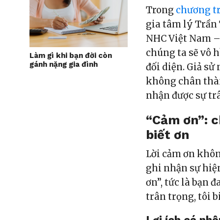
Trong
chương t
gia tâm lý Trần
NHC Việt Nam – c
chúng ta sẽ vô 
Làm gì khi bạn đời còn
gánh nặng gia đình
đối diện. Giả sử
không chân thà
nhận được sự tr
“Cảm ơn”: c
biết ơn
Lời cảm ơn không
ghi nhận sự hiệ
ơn”, tức là bạn 
trân trọng, tôi b