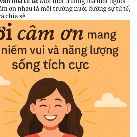
văn hóa tử tế
: Một môi trường mà mọi người
ảm ơn nhau là môi trường nuôi dưỡng sự tử tế,
à chia sẻ.