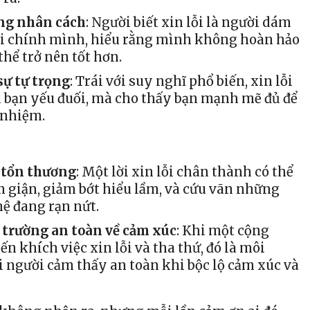
ng nhân cách
: Người biết xin lỗi là người dám
ới chính mình, hiểu rằng mình không hoàn hảo
thể trở nên tốt hơn.
sự tự trọng
: Trái với suy nghĩ phổ biến, xin lỗi
bạn yếu đuối, mà cho thấy bạn mạnh mẽ đủ để
 nhiệm.
 tổn thương
: Một lời xin lỗi chân thành có thể
n giận, giảm bớt hiểu lầm, và cứu vãn những
ệ đang rạn nứt.
 trường an toàn về cảm xúc
: Khi một cộng
n khích việc xin lỗi và tha thứ, đó là môi
 người cảm thấy an toàn khi bộc lộ cảm xúc và