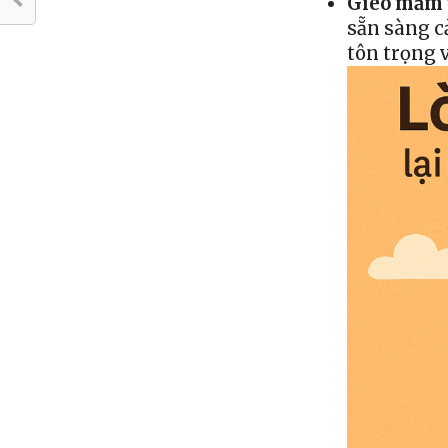
Gieo mầm 
sẵn sàng c
tôn trọng v