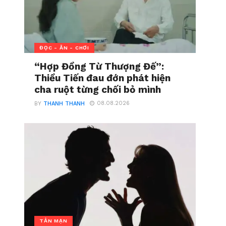
ĐỌC - ĂN - CHƠI
“Hợp Đồng Từ Thượng Đế”:
Thiều Tiến đau đớn phát hiện
cha ruột từng chối bỏ mình
08.08.2026
BY
THANH THANH
TẢN MẠN