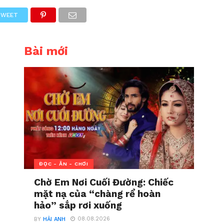
TWEET
Bài mới
ĐỌC - ĂN - CHƠI
Chờ Em Nơi Cuối Đường: Chiếc
mặt nạ của “chàng rể hoàn
hảo” sắp rơi xuống
08.08.2026
BY
HẢI ANH