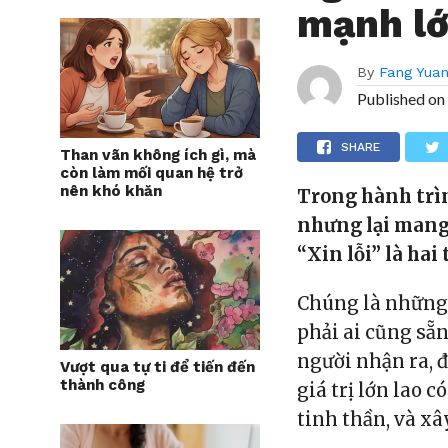
mạnh lớ
By
Fang Yua
Published on
SHARE
Than vãn không ích gì, mà
còn làm mối quan hệ trở
nên khó khăn
Trong hành trì
nhưng lại mang 
“Xin lỗi” là hai 
Chúng là những 
phải ai cũng sẵn
người nhận ra, 
Vượt qua tự ti để tiến đến
thành công
giá trị lớn lao 
tinh thần, và xâ