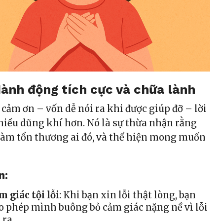
 Hành động tích cực và chữa lành
i cảm ơn – vốn dễ nói ra khi được giúp đỡ – lời
nhiều dũng khí hơn. Nó là sự thừa nhận rằng
 làm tổn thương ai đó, và thể hiện mong muốn
n:
m giác tội lỗi
: Khi bạn xin lỗi thật lòng, bạn
o phép mình buông bỏ cảm giác nặng nề vì lỗi
 ra.