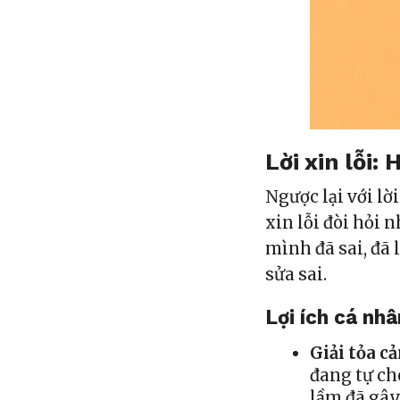
Lời xin lỗi:
Ngược lại với lờ
xin lỗi đòi hỏi 
mình đã sai, đã
sửa sai.
Lợi ích cá nhâ
Giải tỏa cả
đang tự ch
lầm đã gây