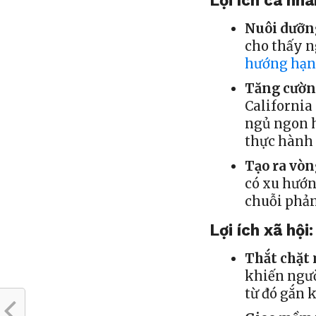
Lợi ích cá nhâ
Nuôi dưỡn
cho thấy n
hướng hạn
Tăng cườn
California
ngủ ngon 
thực hành 
Tạo ra vòn
có xu hướn
chuỗi phản
Lợi ích xã hội:
Thắt chặt
khiến ngườ
từ đó gắn k