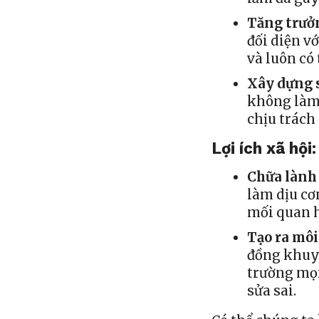
Tăng trưở
đối diện v
và luôn có 
Xây dựng 
không làm 
chịu trách
Lợi ích xã hội:
Chữa lành
làm dịu cơ
mối quan h
Tạo ra môi
đồng khuyế
trường mọi
sửa sai.