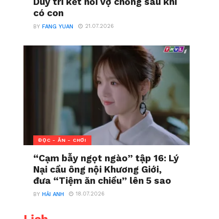
Duy trì kết nối vợ chồng sau khi
có con
21.07.2026
BY
FANG YUAN
ĐỌC - ĂN - CHƠI
“Cạm bẫy ngọt ngào” tập 16: Lý
Nại cầu ông nội Khương Giới,
đưa “Tiệm ăn chiều” lên 5 sao
18.07.2026
BY
HẢI ANH