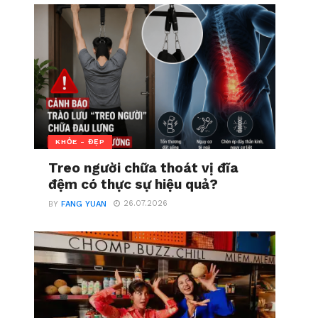
KHỎE - ĐẸP
Treo người chữa thoát vị đĩa
đệm có thực sự hiệu quả?
26.07.2026
BY
FANG YUAN