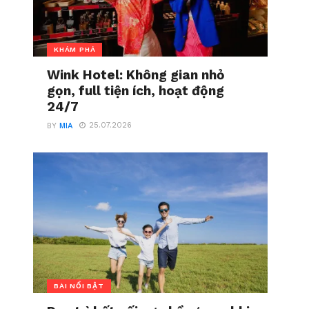
KHÁM PHÁ
Wink Hotel: Không gian nhỏ
gọn, full tiện ích, hoạt động
24/7
25.07.2026
BY
MIA
BÀI NỔI BẬT