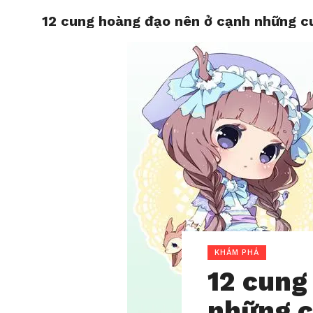
12 cung hoàng đạo nên ở cạnh những c
HOME
KHÁM PHÁ
12 cung
những c