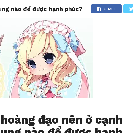
ung nào để được hạnh phúc?
CHIA SẺ
LƯỢM LẶT
TẢN MẠN
THƯ GIÃN
SHARE
 hoàng đạo nên ở cạnh
ung nào để được hạnh