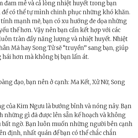
m đam mê và cả lòng nhiệt huyết trong bạn
 để có thể tự mình chinh phục những khó khăn.
á tính mạnh mẽ, bạn có xu hướng đe dọa những
ếu thế hơn. Vậy nên bạn cần kết hợp với các
uôn tràn đầy năng lượng và nhiệt huyết. Nhiệt
Nhân Mã hay Song Tử sẽ “truyền” sang bạn, giúp
 hái hơn mà không bị bạn lấn át.
àng đạo, bạn nên ở cạnh: Ma Kết, Xử Nữ, Song
ng của Kim Ngưu là bướng bỉnh và nóng nảy. Bạn
h những gì đã được lên sẵn kế hoạch và không
u bất ngờ. Bạn luôn muốn những người bên cạnh
ên định, nhất quán để bạn có thể chắc chắn