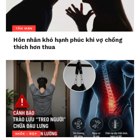
In "Bài nổi bật"
TẢN MẠN
Hôn nhân khó hạnh phúc khi vợ chồng
thích hơn thua
KHỎE - ĐẸP