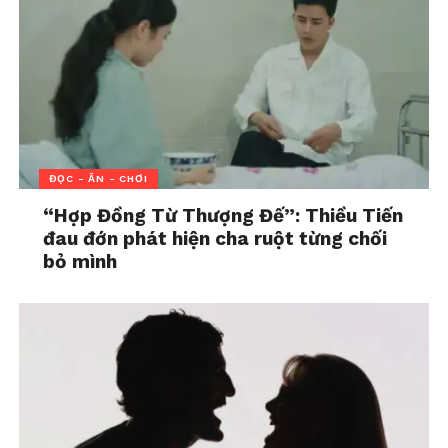
Chương trình
Vali Cảm Xúc
phát sóng lúc 19h30 Thứ
6 hàng tuần trên kênh HTV7.
ĐỌC - ĂN - CHƠI
“Hợp Đồng Từ Thượng Đế”: Thiều Tiến
Năng lượng tích cực
Cần lắm một tấm lòng
đau đớn phát hiện cha ruột từng chối
giúp chúng ta vượt qua
In "Bài nổi bật"
dịch bệnh
bỏ mình
In "Khỏe - đẹp"
Trái tim tan vỡ có thể giết
chết bạn