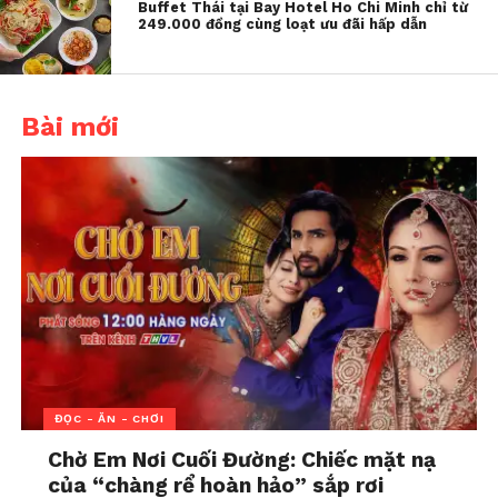
kiên trì điều trị và tinh thần lạc quan, Bích Hằng đã
Buffet Thái tại Bay Hotel Ho Chi Minh chỉ từ
249.000 đồng cùng loạt ưu đãi hấp dẫn
từng bước kiểm soát được bệnh tật, và cuối cùng, cô
đã có thể tự tin diện những bộ váy yêu thích, thứ mà
cô từng nghĩ mình không bao giờ có thể làm được.
Bài mới
Làm sao để vượt qua sự tự ti về bệnh tật?
Chấp nhận và y
êu thương bản thân
:
Dù cơ thể không hoàn hảo, hãy nhớ
rằng giá trị của bạn không chỉ nằm ở vẻ
bề ngoài. Hãy học cách yêu thương bản
thân và tự hào về những điều mà bạn có
thể làm được.
Tìm kiếm sự hỗ trợ:
Đừng ngại chia sẻ
khó khăn với gia đình, bạn bè hoặc
ĐỌC - ĂN - CHƠI
những người có cùng hoàn cảnh. Sự
động viên từ người thân yêu có thể giúp
Chờ Em Nơi Cuối Đường: Chiếc mặt nạ
của “chàng rể hoàn hảo” sắp rơi
bạn vượt qua những lúc khó khăn nhất.