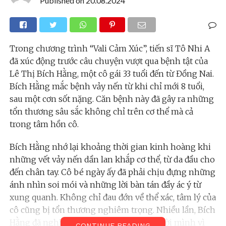
Published on
20.08.2024
Trong chương trình “Vali Cảm Xúc”, tiến sĩ Tô Nhi A
đã xúc động trước câu chuyện vượt qua bệnh tật của
Lê Thị Bích Hằng, một cô gái 33 tuổi đến từ Đồng Nai.
Bích Hằng mắc bệnh vảy nến từ khi chỉ mới 8 tuổi,
sau một cơn sốt nặng. Căn bệnh này đã gây ra những
tổn thương sâu sắc không chỉ trên cơ thể mà cả
trong tâm hồn cô.
Bích Hằng nhớ lại khoảng thời gian kinh hoàng khi
những vết vảy nến dần lan khắp cơ thể, từ da đầu cho
đến chân tay. Cô bé ngày ấy đã phải chịu đựng những
ánh nhìn soi mói và những lời bàn tán đầy ác ý từ
xung quanh. Không chỉ đau đớn về thể xác, tâm lý của
cô cũng bị tổn thương nghiêm trọng. Nhiều lần, Bích
Hằng đã nghĩ đến việc tự kết thúc cuộc đời mình vì
CONTINUE READING