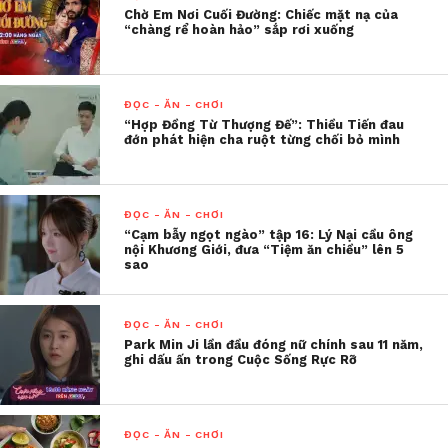
Chờ Em Nơi Cuối Đường: Chiếc mặt nạ của
“chàng rể hoàn hảo” sắp rơi xuống
ĐỌC - ĂN - CHƠI
“Hợp Đồng Từ Thượng Đế”: Thiều Tiến đau
đớn phát hiện cha ruột từng chối bỏ mình
ĐỌC - ĂN - CHƠI
“Cạm bẫy ngọt ngào” tập 16: Lý Nại cầu ông
nội Khương Giới, đưa “Tiệm ăn chiều” lên 5
sao
ĐỌC - ĂN - CHƠI
Hành trình tìm lại sự tự tin của Bích Hằng đã truyền
Park Min Ji lần đầu đóng nữ chính sau 11 năm,
cảm hứng cho rất nhiều người. Cô không chỉ vượt
ghi dấu ấn trong Cuộc Sống Rực Rỡ
qua sự tự ti, mà còn trở thành một người phụ nữ lạc
quan, luôn muốn chia sẻ câu chuyện của mình để
giúp đỡ những người khác cùng hoàn cảnh. Nhờ sự
ĐỌC - ĂN - CHƠI