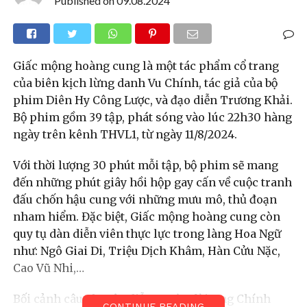
Published on
09.08.2024
Giấc mộng hoàng cung là một tác phẩm cổ trang
của biên kịch lừng danh Vu Chính, tác giả của bộ
phim Diên Hy Công Lược, và đạo diễn Trương Khải.
Bộ phim gồm 39 tập, phát sóng vào lúc 22h30 hàng
ngày trên kênh THVL1, từ ngày 11/8/2024.
Với thời lượng 30 phút mỗi tập, bộ phim sẽ mang
đến những phút giây hồi hộp gay cấn về cuộc tranh
đấu chốn hậu cung với những mưu mô, thủ đoạn
nham hiểm. Đặc biệt, Giấc mộng hoàng cung còn
quy tụ dàn diễn viên thực lực trong làng Hoa Ngữ
như: Ngô Giai Di, Triệu Dịch Khâm, Hàn Cửu Nặc,
Cao Vũ Nhi,…
Bối cảnh câu chuyện diễn ra vào đời Ung Chính
CONTINUE READING