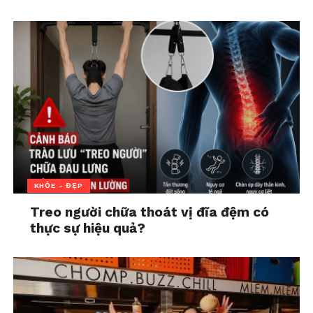
KHỎE - ĐẸP
Treo người chữa thoát vị đĩa đệm có
thực sự hiệu quả?