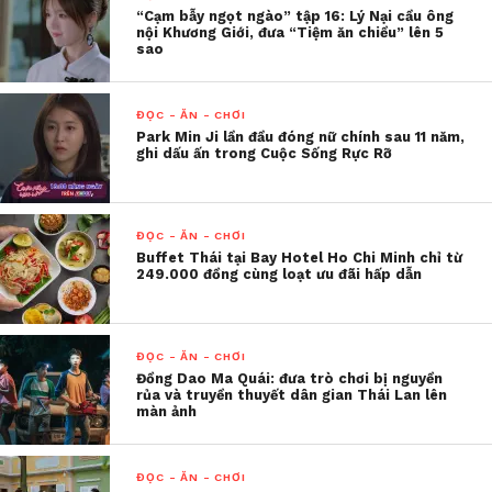
họ bị cuốn vào vòng xoáy tranh giành quyền lực
“Cạm bẫy ngọt ngào” tập 16: Lý Nại cầu ông
nội Khương Giới, đưa “Tiệm ăn chiều” lên 5
chốn triều đình.
sao
Hóa ra vụ thảm án năm xưa của gia đình Triệu Ngữ
Tinh bắt nguồn từ Thục phi – ái phi của hoàng đế,
ĐỌC - ĂN - CHƠI
Park Min Ji lần đầu đóng nữ chính sau 11 năm,
em gái ruột của Đại tướng quân, đồng thời là nghĩa
ghi dấu ấn trong Cuộc Sống Rực Rỡ
tỷ của Nhạc Tông Lân. Để che giấu tội ác của mình
và triệt hạ Thu Kỳ thứ phi, Thục phi bắt đầu ra tay,
nhiều vụ án mạng liên tục xảy ra.
ĐỌC - ĂN - CHƠI
Buffet Thái tại Bay Hotel Ho Chi Minh chỉ từ
Bộ phim Hoa ngữ Giấc mộng hoàng cung sẽ phát
249.000 đồng cùng loạt ưu đãi hấp dẫn
sóng vào lúc 22h30 hàng ngày trên kênh THVL1,
bắt đầu từ ngày 11/8/2024
ĐỌC - ĂN - CHƠI
Đồng Dao Ma Quái: đưa trò chơi bị nguyền
rủa và truyền thuyết dân gian Thái Lan lên
màn ảnh
ĐỌC - ĂN - CHƠI