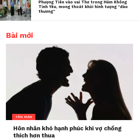
Phượng Tiên vào vai Thơ trong Hẻm Không
Tình Yêu, mong thoát khỏi hình tượng “đào
Nữ thần phản diện
THVL1 Khởi chiếu phim
thương”
Hoàng Mộng Oánh tái
cung đấu Đường Cung
xuất trong Tề Sửu Vô
Mỹ Nhân từ 23.7
Diệm 2
In "Đọc - Ăn - Chơi"
Bài mới
In "Đọc - Ăn - Chơi"
Thiếu Niên Thần Thám
Địch Nhân Kiệt chính
thức lên sóng
In "Đọc - Ăn - Chơi"
TẢN MẠN
Hôn nhân khó hạnh phúc khi vợ chồng
thích hơn thua