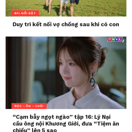
BÀI NỔI BẬT
Duy trì kết nối vợ chồng sau khi có con
ĐỌC - ĂN - CHƠI
“Cạm bẫy ngọt ngào” tập 16: Lý Nại
cầu ông nội Khương Giới, đưa “Tiệm ăn
chiều” lên 5 sao