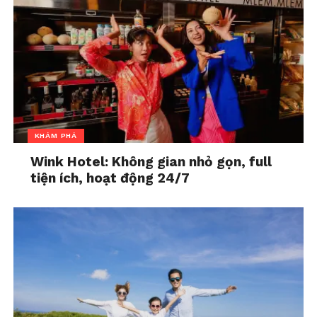
KHÁM PHÁ
Wink Hotel: Không gian nhỏ gọn, full
tiện ích, hoạt động 24/7
Lựa chọn ca khúc
Đừng xa em đêm nay
khiến Lâm
Hỷ “rơi vào trầm cảm” vì gặp nhiều khó khăn. Cô
tiết lộ, vì ca sĩ Lương Bích Hữu chưa từng thể hiện
ca khúc
Đừng xa em đêm nay
nên cô phải tham
khảo từ nhiều nguồn thông tin khác, đồng thời
xem lại những tiết mục mà giọng ca
Cún yêu
đã
từng hát những ca khúc cùng thể loại trữ tình