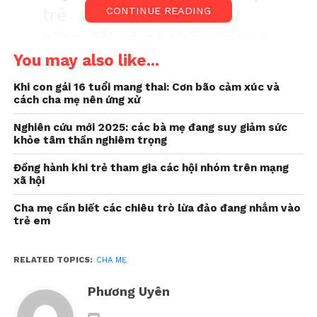
trẻ thường trải qua sự
CONTINUE READING
biến đổi về cả thể chất và
You may also like...
tâm lý.
Khi con gái 16 tuổi mang thai: Cơn bão cảm xúc và
cách cha mẹ nên ứng xử
Đặc biệt là trong giai đoạn dậy thì, khi xuất hiện
nhiều vấn đề giao tiếp và tương tác phức tạp giữa
Nghiên cứu mới 2025: các bà mẹ đang suy giảm sức
trẻ và gia đình.
khỏe tâm thần nghiêm trọng
Đồng hành khi trẻ tham gia các hội nhóm trên mạng
Chị Nguyễn Thị Nga (TP.Hà Nội) cho biết: “
Trong
xã hội
quá trình chuyển từ cấp một lên cấp hai, là giai đoạn
mà các bé thường trở nên bướng bỉnh nhất. Trong
Cha mẹ cần biết các chiêu trò lừa đảo đang nhắm vào
trẻ em
thời gian này, tính cách của các bé thường có sự thay
đổi và thường muốn thể hiện bản thân một cách rõ
ràng hơn
”.
RELATED TOPICS:
CHA MẸ
Tiến sĩ Nguyễn An Thanh, chuyên gia giáo dục, cho
Phương Uyên
biết: “
Sự thay đổi về tâm sinh lý của các con thật sự