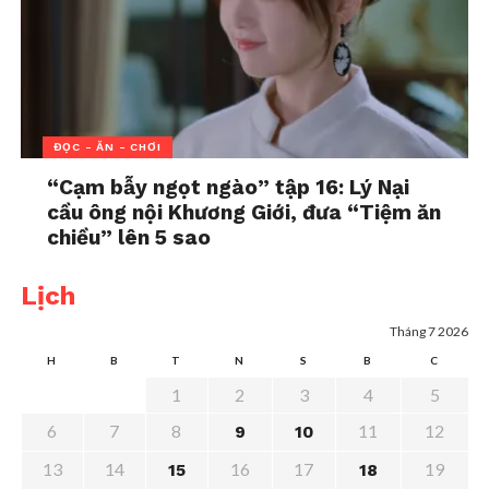
quan về các vấn đề đời sống xã hội đang được công
chúng quan tâm. Câu Chuyện Cuộc Sống còn chia
sẻ những ý kiến phân tích, đánh giá từ các chuyên
gia, những suy ngẫm, trăn trở về các sự kiện, vấn
đề trong xã hội đã, đang và sẽ diễn ra.
ĐỌC - ĂN - CHƠI
Câu Chuyện Cuộc Sống phát sóng vào lúc 19:50 Thứ
“Cạm bẫy ngọt ngào” tập 16: Lý Nại
Ba, Thứ Năm và Thứ Sáu hàng tuần trên kênh
cầu ông nội Khương Giới, đưa “Tiệm ăn
THVL1.
chiều” lên 5 sao
Đọc thêm:
Lịch
Nói lời tích cực với người thân
Tháng 7 2026
H
B
T
N
S
B
C
1
2
3
4
5
6
7
8
11
12
9
10
13
14
16
17
19
15
18