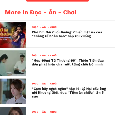
nhiệm và những tổn thương cá nhân.
More in Đọc - Ăn - Chơi
Chia sẻ về vai diễn, Fahmaan Khan cho biết đây là một
trong những nhân vật khác biệt nhất anh từng đảm
ĐỌC - ĂN - CHƠI
nhận. Nam diễn viên cho rằng khán giả sẽ được
Chờ Em Nơi Cuối Đường: Chiếc mặt nạ của
chứng kiến một hình ảnh mới của anh trên màn ảnh.
“chàng rể hoàn hảo” sắp rơi xuống
Để phù hợp với tạo hình của nhân vật, Fahmaan Khan
cũng dành thời gian tập luyện và cải thiện thể lực sau
giai đoạn gián đoạn vì dịch bệnh.
ĐỌC - ĂN - CHƠI
“Hợp Đồng Từ Thượng Đế”: Thiều Tiến đau
đớn phát hiện cha ruột từng chối bỏ mình
ĐỌC - ĂN - CHƠI
“Cạm bẫy ngọt ngào” tập 16: Lý Nại cầu ông
nội Khương Giới, đưa “Tiệm ăn chiều” lên 5
sao
ĐỌC - ĂN - CHƠI