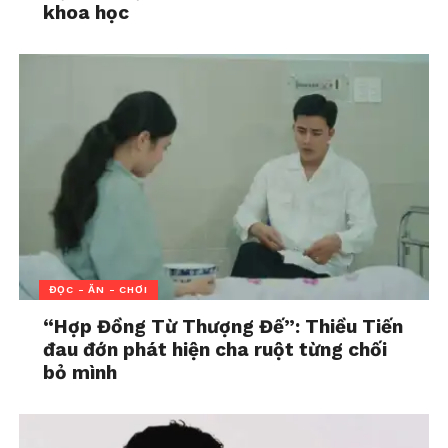
khoa học
lại chính là con trai mình.
Trong khi đó, Veer cũng phải đối diện với lựa chọn
khó khăn nhất cuộc đời: tha thứ cho người mẹ ruột
đã gây ra những đau khổ cho mình hay tiếp tục
mang theo những tổn thương không thể xóa nhòa.
Nàng Dâu Bất Đắc Dĩ
kể câu chuyện về Rani, cô gái trẻ
nuôi ước mơ trở thành kỹ sư để góp phần thay đổi
quê hương. Biến cố xảy ra khi cha cô, ông
Ramadheer, bị cuốn vào một vụ án do người khác
dàn dựng. Quyết tâm minh oan cho cha, Rani rời quê
ĐỌC - ĂN - CHƠI
đến Jaipur và làm người hầu trong dinh thự Sarawat
“Hợp Đồng Từ Thượng Đế”: Thiều Tiến
để bí mật điều tra sự thật.
đau đớn phát hiện cha ruột từng chối
bỏ mình