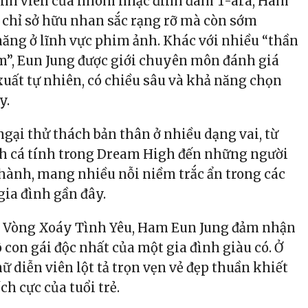
ành viên của nhóm nhạc đình đám T-ara, Ham
chỉ sở hữu nhan sắc rạng rỡ mà còn sớm
năng ở lĩnh vực phim ảnh. Khác với nhiều “thần
”, Eun Jung được giới chuyên môn đánh giá
 xuất tự nhiên, có chiều sâu và khả năng chọn
y.
gại thử thách bản thân ở nhiều dạng vai, từ
h cá tính trong Dream High đến những người
hành, mang nhiều nỗi niềm trắc ẩn trong các
gia đình gần đây.
m Vòng Xoáy Tình Yêu, Ham Eun Jung đảm nhận
ô con gái độc nhất của một gia đình giàu có. Ở
ữ diễn viên lột tả trọn vẹn vẻ đẹp thuần khiết
ch cực của tuổi trẻ.