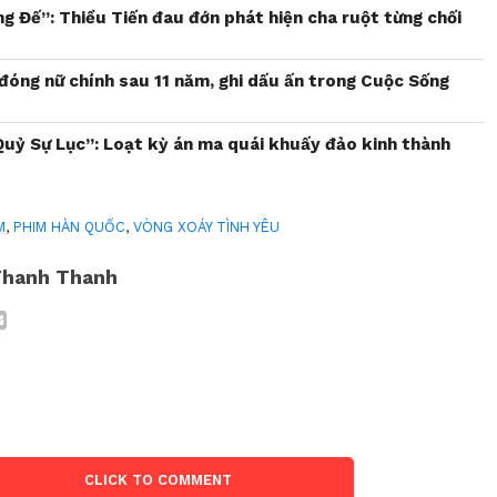
 Đế”: Thiều Tiến đau đớn phát hiện cha ruột từng chối
 đóng nữ chính sau 11 năm, ghi dấu ấn trong Cuộc Sống
Quỷ Sự Lục”: Loạt kỳ án ma quái khuấy đảo kinh thành
M
,
PHIM HÀN QUỐC
,
VÒNG XOÁY TÌNH YÊU
Thanh Thanh
CLICK TO COMMENT