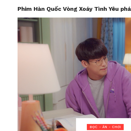
Phim Hàn Quốc Vòng Xoáy Tình Yêu phát
HOME
ĐỌC - ĂN - CHƠI