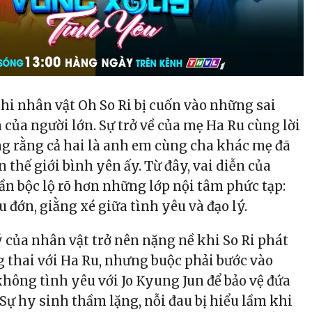
khi nhân vật Oh So Ri bị cuốn vào những sai
 của người lớn. Sự trở về của mẹ Ha Ru cùng lời
ng rằng cả hai là anh em cùng cha khác mẹ đã
 thế giới bình yên ấy. Từ đây, vai diễn của
n bộc lộ rõ hơn những lớp nội tâm phức tạp:
đớn, giằng xé giữa tình yêu và đạo lý.
ý của nhân vật trở nên nặng nề khi So Ri phát
thai với Ha Ru, nhưng buộc phải bước vào
hông tình yêu với Jo Kyung Jun để bảo vệ đứa
 Sự hy sinh thầm lặng, nỗi đau bị hiểu lầm khi