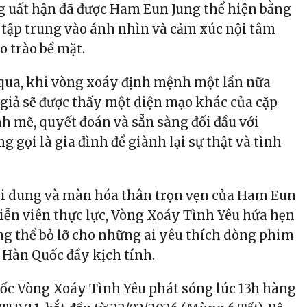
ng uất hận đã được Ham Eun Jung thể hiện bằng
ế, tập trung vào ánh nhìn và cảm xúc nội tâm
o trào bề mặt.
qua, khi vòng xoáy định mệnh một lần nữa
 giả sẽ được thấy một diện mạo khác của cặp
h mẽ, quyết đoán và sẵn sàng đối đầu với
 gọi là gia đình để giành lại sự thật và tình
ội dung và màn hóa thân trọn vẹn của Ham Eun
iễn viên thực lực, Vòng Xoáy Tình Yêu hứa hẹn
ng thể bỏ lỡ cho những ai yêu thích dòng phim
 Hàn Quốc đầy kịch tính.
ốc Vòng Xoáy Tình Yêu phát sóng lúc 13h hàng