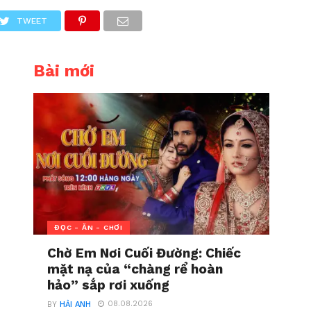
TWEET
Bài mới
ĐỌC - ĂN - CHƠI
Chờ Em Nơi Cuối Đường: Chiếc
mặt nạ của “chàng rể hoàn
hảo” sắp rơi xuống
08.08.2026
BY
HẢI ANH