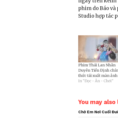
ngày trên kênh 
phim do Báo và 
Studio hợp tác 
Phim Thái Lan Nhân
Duyên Tiền Định chí
thức tái xuất màn ảnh
In "Đọc - Ăn - Chơi"
You may also l
Chờ Em Nơi Cuối Đườ