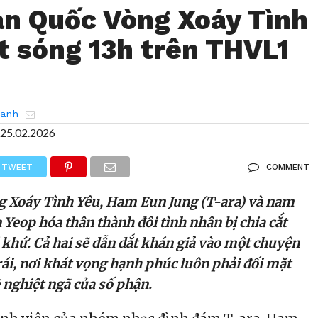
n Quốc Vòng Xoáy Tình
t sóng 13h trên THVL1
hanh
25.02.2026
TWEET
COMMENT
 Xoáy Tình Yêu, Ham Eun Jung (T-ara) và nam
 Yeop hóa thân thành đôi tình nhân bị chia cắt
á khứ. Cả hai sẽ dẫn dắt khán giả vào một chuyện
rái, nơi khát vọng hạnh phúc luôn phải đối mặt
 nghiệt ngã của số phận.