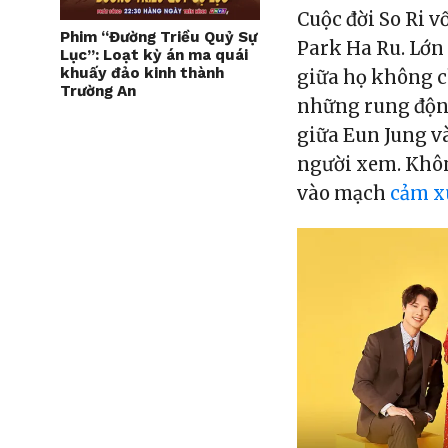
Cuộc đời So Ri 
Phim “Đường Triều Quỷ Sự
Park Ha Ru. Lớn
Lục”: Loạt kỳ án ma quái
khuấy đảo kinh thành
giữa họ không c
Trường An
những rung động
giữa Eun Jung v
người xem. Khôn
vào mạch
cảm x