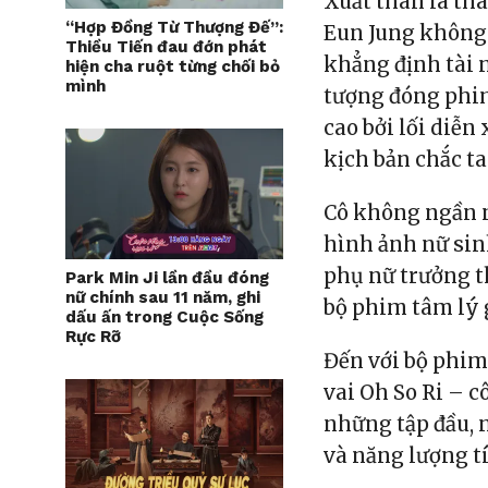
Xuất thân là th
“Hợp Đồng Từ Thượng Đế”:
Eun Jung không 
Thiều Tiến đau đớn phát
khẳng định tài 
hiện cha ruột từng chối bỏ
mình
tượng đóng phim
cao bởi lối diễn
kịch bản chắc ta
Cô không ngần n
hình ảnh nữ sin
phụ nữ trưởng t
Park Min Ji lần đầu đóng
nữ chính sau 11 năm, ghi
bộ phim tâm lý 
dấu ấn trong Cuộc Sống
Rực Rỡ
Đến với bộ phi
vai Oh So Ri – c
những tập đầu, n
và năng lượng tí