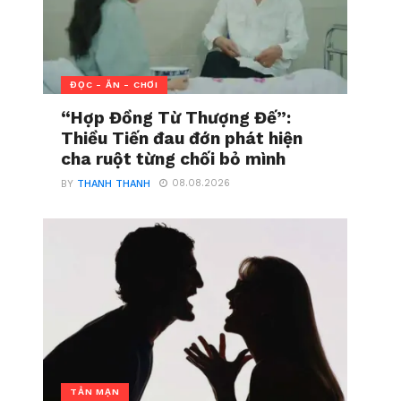
ĐỌC - ĂN - CHƠI
“Hợp Đồng Từ Thượng Đế”:
Thiều Tiến đau đớn phát hiện
cha ruột từng chối bỏ mình
08.08.2026
BY
THANH THANH
TẢN MẠN