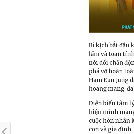
Bi kịch bắt đầu 
lầm và toan tính
nói dối chấn độ
phá vỡ hoàn toàn
Ham Eun Jung dầ
hoang mang, đau 
Diễn biến tâm l
hiện mình mang 
cuộc hôn nhân k
con và gia đình.