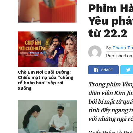
Phim Hà
Yêu phá
từ 22.2
By
Thanh T
Published on
SHARE
Chờ Em Nơi Cuối Đường:
Chiếc mặt nạ của “chàng
rể hoàn hảo” sắp rơi
Trong phim Vòng
xuống
diễn viên Kim Jin
bởi bí mật từ qu
tình đầy ngang t
với những ngã rẽ