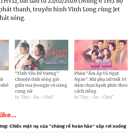
THVL1, bắt đầu từ 22/02/2026 (Mùng 6 Tết). Bộ
phát thanh, truyền hình Vĩnh Long cùng Jet
phát sóng.
“Tình Yêu Đế Vương”:
Phim “Ấm Áp Và Ngọt
nh
Chuyện tình sóng gió
Ngào”: Khi phụ nữ tuổi 30
 nhỏ
giữa vua Jeongjo và nàng
dám chọn hạnh phúc theo
cung nữ
cách riêng
In "Đọc - Ăn - Chơi"
In "Đọc - Ăn - Chơi"
ike...
ng: Chiếc mặt nạ của “chàng rể hoàn hảo” sắp rơi xuống