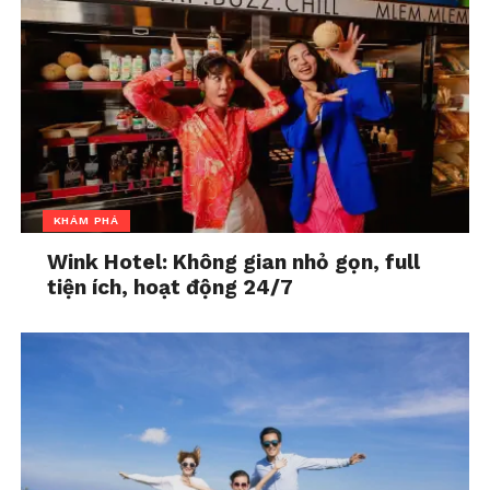
nữ ca sĩ nhận định.
Tập 31 Kỷ Niệm Thanh Xuân với ca sĩ Xuân Nghi
được phát sóng vào lúc 19h15 Chủ Nhật ngày
10/8/2025 trên kênh VTV9
KHÁM PHÁ
Wink Hotel: Không gian nhỏ gọn, full
tiện ích, hoạt động 24/7
Bộ phim ăn khách xứ
Phim mùa Tết “Mùi Phở”
Trung - Quay Về Thanh
tung MV OST do chính
Xuân lên sóng THVL1
đạo diễn Minh Beta thể
In "Đọc - Ăn - Chơi"
hiện
In "Đọc - Ăn - Chơi"