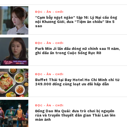
Nghe Tôi Hát
là một dấu ấn không thể quên. Ban
đầu, cô cảm thấy hoang mang vì các thí sinh khác
ĐỌC - ĂN - CHƠI
đều là những giọng ca chuyên bolero, trong khi
“Cạm bẫy ngọt ngào” tập 16: Lý Nại cầu ông
nội Khương Giới, đưa “Tiệm ăn chiều” lên 5
bản thân lại xuất phát từ nhạc trẻ. “
Tôi
không phải
sao
là dân chuyên bolero, nên phải tìm cách để trở nên
đặc biệt hơn. Tôi chọn kết hợp giữa bolero và nhạc
ĐỌC - ĂN - CHƠI
trẻ để vẫn giữ được màu sắc riêng”
,
Xuân Nghi cho
Park Min Ji lần đầu đóng nữ chính sau 11 năm,
biết. May mắn, hướng đi này được khán giả đón
ghi dấu ấn trong Cuộc Sống Rực Rỡ
nhận và giúp cô giành ngôi vị Á quân là dấu mốc
quan trọng, giúp cô tự tin bước ra sân khấu với tâm
thế trưởng thành hơn.
ĐỌC - ĂN - CHƠI
Buffet Thái tại Bay Hotel Ho Chi Minh chỉ từ
249.000 đồng cùng loạt ưu đãi hấp dẫn
ĐỌC - ĂN - CHƠI
Đồng Dao Ma Quái: đưa trò chơi bị nguyền
rủa và truyền thuyết dân gian Thái Lan lên
màn ảnh