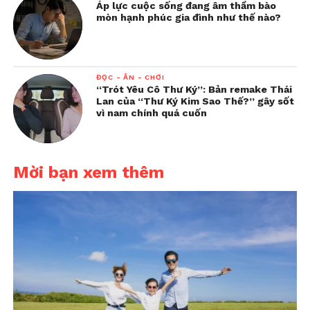
Áp lực cuộc sống đang âm thầm bào
mòn hạnh phúc gia đình như thế nào?
ĐỌC - ĂN - CHƠI
“Trót Yêu Cô Thư Ký”: Bản remake Thái
Lan của “Thư Ký Kim Sao Thế?” gây sốt
vì nam chính quá cuốn
Mời bạn xem thêm