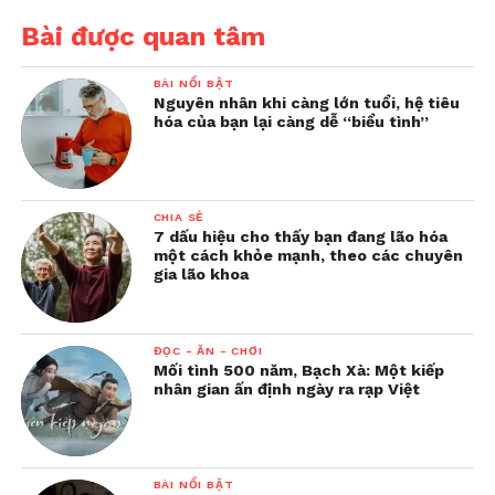
Bài được quan tâm
BÀI NỔI BẬT
Nguyên nhân khi càng lớn tuổi, hệ tiêu
hóa của bạn lại càng dễ “biểu tình”
CHIA SẺ
7 dấu hiệu cho thấy bạn đang lão hóa
một cách khỏe mạnh, theo các chuyên
gia lão khoa
ĐỌC - ĂN - CHƠI
Mối tình 500 năm, Bạch Xà: Một kiếp
nhân gian ấn định ngày ra rạp Việt
BÀI NỔI BẬT