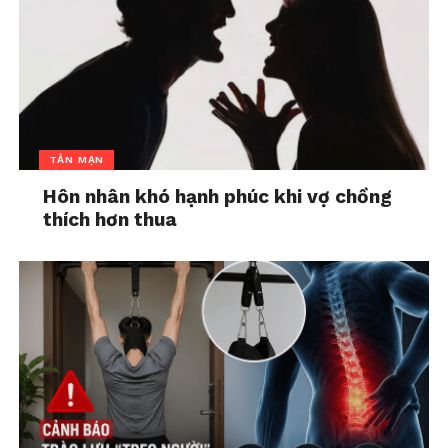
TẢN MẠN
Hôn nhân khó hạnh phúc khi vợ chồng
thích hơn thua
Những chiêu lừa thường gặp
trong mùa tuyển sinh
Để giúp phụ huynh và học sinh cảnh giác hơn, có
thể điểm qua một số “chiêu” phổ biến: