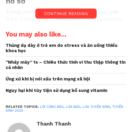
hồ sơ
Trong
chương trình Lời Cảnh Báo tuần qua
, anh
CONTINUE READING
N.B.C, ở Đồng Tháp, vẫn chưa hết hoang mang khi
kể lại trải nghiệm của mình:
You may also like...
“Tôi nhận được cuộc gọi
Thủng dạ dày ở trẻ em do stress và ăn uống thiếu
khoa học
từ một người tự xưng là
cán bộ tuyển sinh của
“Nháy máy” 1s – Chiêu thức tinh vi thu thập thông tin
cá nhân
một trường đại học lớn tại
Ứng xử khi bị nói xấu trên mạng xã hội
TP.HCM. Người này nói
Nguy hại khi tùy tiện sử dụng bổ sung vitamin
con tôi đã trúng tuyển và
yêu cầu chuyển ngay 5
RELATED TOPICS:
LỜI CẢNH BÁO
,
LỪA ĐẢO
,
LỪA TUYỂN SINH
,
TUYỂN
triệu đồng để giữ chỗ,
SINH 2025
hoàn tất hồ sơ nhập học”
Thanh Thanh