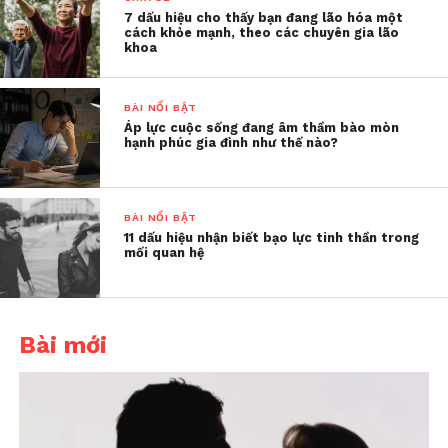
không bị trượt. Khi nghe
7 dấu hiệu cho thấy bạn đang lão hóa một
cách khỏe mạnh, theo các chuyên gia lão
khoa
tin con đã đậu, dù chỉ là
thông báo qua điện thoại
BÀI NỔI BẬT
hay tin nhắn, cảm xúc
Áp lực cuộc sống đang âm thầm bào mòn
hạnh phúc gia đình như thế nào?
mừng rỡ dễ lấn át lý trí.
Kẻ xấu hiểu rõ tâm lý này
và khai thác triệt để”.
BÀI NỔI BẬT
11 dấu hiệu nhận biết bạo lực tinh thần trong
mối quan hệ
Không chỉ phụ huynh, nhiều em học sinh cũng có
thể trở thành nạn nhân. Các em thường xuyên sử
dụng email, mạng xã hội và dễ dàng nhận được tin
Bài mới
nhắn “trúng tuyển” giả mạo. Vì thiếu kinh nghiệm,
ngại hỏi cha mẹ hoặc thầy cô, các em có thể vô tình
cung cấp thông tin cá nhân hoặc chuyển khoản
trực tuyến.