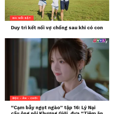
hơn đối tác hoặc thay vào đó chỉ tập trung vào
những khuyết điểm của đối tác. về những phẩm
chất tốt đẹp của mình.
BÀI NỔI BẬT
Duy trì kết nối vợ chồng sau khi có con
ĐỌC - ĂN - CHƠI
“Cạm bẫy ngọt ngào” tập 16: Lý Nại
cầu ông nội Khương Giới, đưa “Tiệm ăn