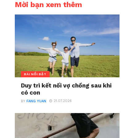
Mời bạn xem thêm
BÀI NỔI BẬT
Duy trì kết nối vợ chồng sau khi
có con
21.07.2026
BY
FANG YUAN