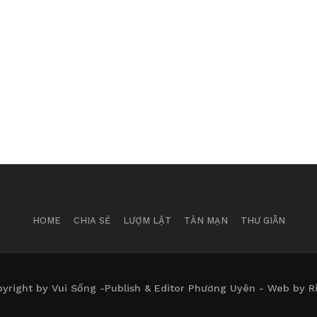
HOME
CHIA SẺ
LƯỢM LẶT
TẢN MẠN
THƯ GIÃN
yright by Vui Sống -Publish & Editor Phương Uyên - Web by R