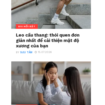
BÀI NỔI BẬT
Leo cầu thang: thói quen đơn
giản nhất để cải thiện mật độ
xương của bạn
15.07.2026
BY
SƯU TẦM