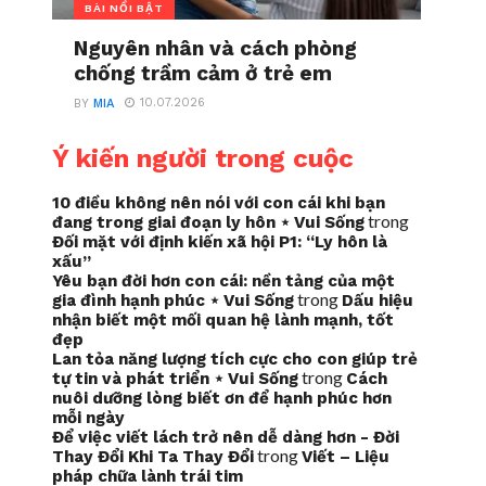
BÀI NỔI BẬT
Nguyên nhân và cách phòng
chống trầm cảm ở trẻ em
10.07.2026
BY
MIA
Ý kiến người trong cuộc
10 điều không nên nói với con cái khi bạn
trong
đang trong giai đoạn ly hôn ⋆ Vui Sống
Đối mặt với định kiến xã hội P1: “Ly hôn là
xấu”
Yêu bạn đời hơn con cái: nền tảng của một
trong
gia đình hạnh phúc ⋆ Vui Sống
Dấu hiệu
nhận biết một mối quan hệ lành mạnh, tốt
đẹp
Lan tỏa năng lượng tích cực cho con giúp trẻ
trong
tự tin và phát triển ⋆ Vui Sống
Cách
nuôi dưỡng lòng biết ơn để hạnh phúc hơn
mỗi ngày
Để việc viết lách trở nên dễ dàng hơn - Đời
trong
Thay Đổi Khi Ta Thay Đổi
Viết – Liệu
pháp chữa lành trái tim