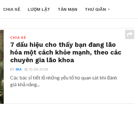
CHIA SẺ
LƯỢM LẶT
TẢN MẠN
THƯ GIÃN
CHIA SẺ
7 dấu hiệu cho thấy bạn đang lão
hóa một cách khỏe mạnh, theo các
chuyên gia lão khoa
BY
MIA
10.06.2026
Các bác sĩ tiết lộ những yếu tố họ quan sát khi đánh
giá khả năng...