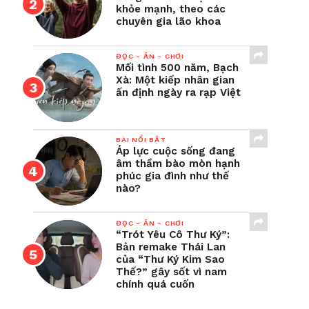
khỏe mạnh, theo các
chuyên gia lão khoa
ĐỌC - ĂN - CHƠI
Mối tình 500 năm, Bạch
Xà: Một kiếp nhân gian
ấn định ngày ra rạp Việt
BÀI NỔI BẬT
Áp lực cuộc sống đang
âm thầm bào mòn hạnh
phúc gia đình như thế
nào?
ĐỌC - ĂN - CHƠI
“Trót Yêu Cô Thư Ký”:
Bản remake Thái Lan
của “Thư Ký Kim Sao
Thế?” gây sốt vì nam
chính quá cuốn