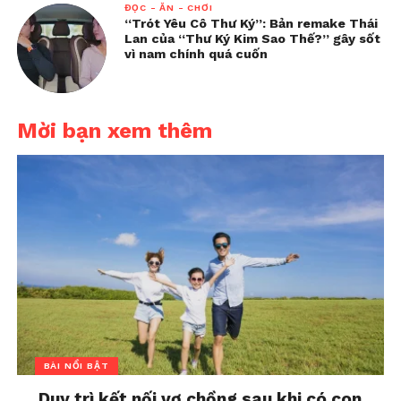
ĐỌC - ĂN - CHƠI
“Trót Yêu Cô Thư Ký”: Bản remake Thái
Lan của “Thư Ký Kim Sao Thế?” gây sốt
vì nam chính quá cuốn
Mời bạn xem thêm
BÀI NỔI BẬT
Duy trì kết nối vợ chồng sau khi có con