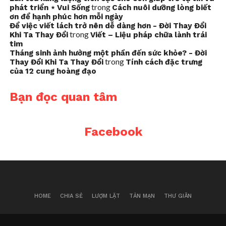
trong
phát triển ⋆ Vui Sống
Cách nuôi dưỡng lòng biết
ơn để hạnh phúc hơn mỗi ngày
Để việc viết lách trở nên dễ dàng hơn - Đời Thay Đổi
trong
Khi Ta Thay Đổi
Viết – Liệu pháp chữa lành trái
tim
Tháng sinh ảnh hưởng một phần đến sức khỏe? - Đời
trong
Thay Đổi Khi Ta Thay Đổi
Tính cách đặc trưng
của 12 cung hoàng đạo
Bạn đọc quan tâm
Facebook
HOME
CHIA SẺ
LƯỢM LẶT
TẢN MẠN
THƯ GIÃN