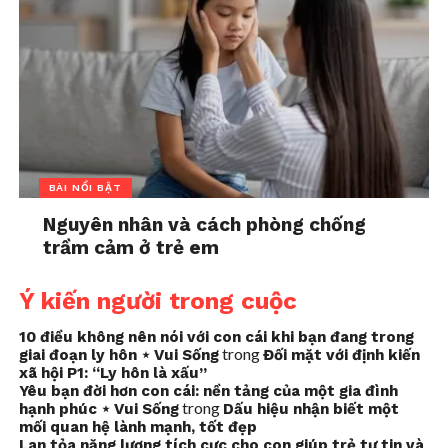
BÀI NỔI BẬT
Nguyên nhân và cách phòng chống
trầm cảm ở trẻ em
Ý kiến người trong cuộc
10 điều không nên nói với con cái khi bạn đang trong
trong
giai đoạn ly hôn ⋆ Vui Sống
Đối mặt với định kiến
xã hội P1: “Ly hôn là xấu”
Yêu bạn đời hơn con cái: nền tảng của một gia đình
trong
hạnh phúc ⋆ Vui Sống
Dấu hiệu nhận biết một
mối quan hệ lành mạnh, tốt đẹp
Lan tỏa năng lượng tích cực cho con giúp trẻ tự tin và