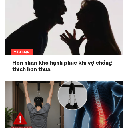
dụng “biện pháp mạnh” để đưa ông Xuân đến bệnh
viện chữa trị.
Bộ phim “Trong Nhà Ngoài Ngõ – Xóm Trọ Thanh
Xuân” phát sóng vào lúc 21h50 Thứ Sáu, Thứ Bảy,
Chủ nhật hàng tuần
trên kênh THVL1
.
TẢN MẠN
Hôn nhân khó hạnh phúc khi vợ chồng
thích hơn thua
Bộ phim ăn khách xứ
Nữ thần phản diện
Trung - Quay Về Thanh
Hoàng Mộng Oánh tái
Xuân lên sóng THVL1
xuất trong Tề Sửu Vô
In "Đọc - Ăn - Chơi"
Diệm 2
In "Đọc - Ăn - Chơi"