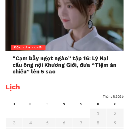
ĐỌC - ĂN - CHƠI
“Cạm bẫy ngọt ngào” tập 16: Lý Nại
cầu ông nội Khương Giới, đưa “Tiệm ăn
chiều” lên 5 sao
Lịch
Tháng 8 2026
H
B
T
N
S
B
C
1
2
3
4
5
6
7
8
9