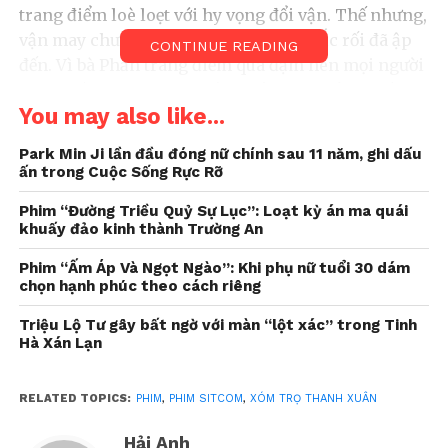
trang điểm loè loẹt với hy vọng đổi vận. Thế nhưng,
vận may chưa thấy đâu thì hàng loạt rắc rối đã ập
CONTINUE READING
đến. Vì bà Phấn trang điểm quá đậm nên mọi người
trong xóm trọ Thanh Xuân không ai nhận ra bà.
You may also like...
Thậm chí, bà Phấn còn không thể mở khóa điện
thoại bằng chức năng nhận diện gương mặt và đến
Park Min Ji lần đầu đóng nữ chính sau 11 năm, ghi dấu
ngân hàng cũng không thể thực hiện xác minh
ấn trong Cuộc Sống Rực Rỡ
giao dịch.
Phim “Đường Triều Quỷ Sự Lục”: Loạt kỳ án ma quái
khuấy đảo kinh thành Trường An
Phim “Ấm Áp Và Ngọt Ngào”: Khi phụ nữ tuổi 30 dám
chọn hạnh phúc theo cách riêng
Triệu Lộ Tư gây bất ngờ với màn “lột xác” trong Tinh
Hà Xán Lạn
RELATED TOPICS:
PHIM
,
PHIM SITCOM
,
XÓM TRỌ THANH XUÂN
Hải Anh