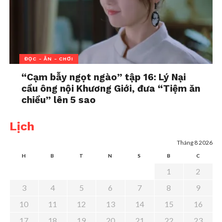
không” đến Thái Lan
hiện đại
In "Đọc - Ăn - Chơi"
ĐỌC - ĂN - CHƠI
“Cạm bẫy ngọt ngào” tập 16: Lý Nại
cầu ông nội Khương Giới, đưa “Tiệm ăn
chiều” lên 5 sao
Lịch
Tháng 8 2026
H
B
T
N
S
B
C
1
2
3
4
5
6
7
8
9
10
11
12
13
14
15
16
17
18
19
20
21
22
23