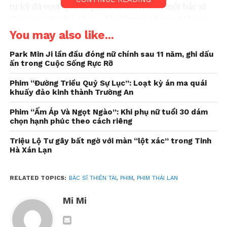
tự kỷ đã vượt qua số phận để trở thành một bác sĩ
thiên tài. Cụ thể, Shone lớn lên với chứng tự kỷ và
sự ruồng bỏ của cha ruột, chỉ còn tình thương của
You may also like...
người anh trai và chú thỏ nhỏ làm điểm tựa tuổi
Park Min Ji lần đầu đóng nữ chính sau 11 năm, ghi dấu
thơ. Nhưng rồi định mệnh khắc nghiệt đã cướp đi
ấn trong Cuộc Sống Rực Rỡ
cả hai, để lại trong Shone vết thương tâm hồn sâu
sắc. Từ đó, cậu nuôi khát vọng trở thành bác sĩ, với
Phim “Đường Triều Quỷ Sự Lục”: Loạt kỳ án ma quái
khuấy đảo kinh thành Trường An
ước mơ cứu lấy những sinh mệnh mong manh như
anh trai mình ngày trước.
Phim “Ấm Áp Và Ngọt Ngào”: Khi phụ nữ tuổi 30 dám
chọn hạnh phúc theo cách riêng
Triệu Lộ Tư gây bất ngờ với màn “lột xác” trong Tinh
Hà Xán Lạn
RELATED TOPICS:
BÁC SĨ THIÊN TÀI
,
PHIM
,
PHIM THÁI LAN
Mi Mi