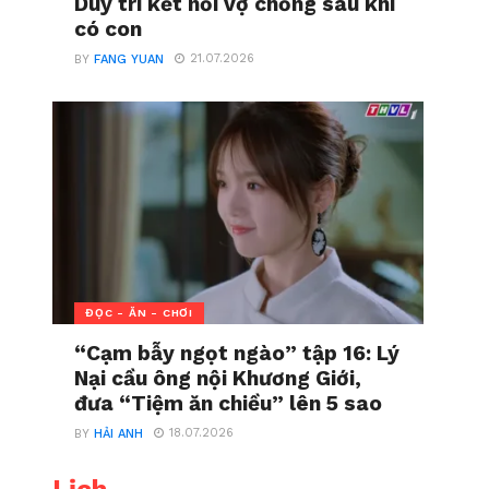
Duy trì kết nối vợ chồng sau khi
có con
21.07.2026
BY
FANG YUAN
ĐỌC - ĂN - CHƠI
“Cạm bẫy ngọt ngào” tập 16: Lý
Nại cầu ông nội Khương Giới,
đưa “Tiệm ăn chiều” lên 5 sao
18.07.2026
BY
HẢI ANH