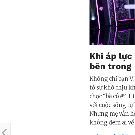
Khi áp lực
bên trong
Không chỉ bạn V, 
tỏ sự khó chịu k
chọc “bà cô ế”. T
với cuộc sống tự 
Nhưng mẹ vẫn hố
không đem ai về 