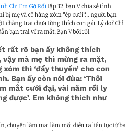
ình Chị Em Gỡ Rối
tập 32, bạn V chia sẻ tình
hi bị mẹ và cô hàng xóm “ép cưới”… người bạn
t chàng trai chưa từng thích con gái. Lý do? Chỉ
dẫn bạn trai về ra mắt. Bạn V bối rối:
t rất rõ bạn ấy không thích
, vậy mà mẹ thì mừng ra mặt,
 xóm thì ‘đẩy thuyền’ cho con
nh. Bạn ấy còn nói đùa: ‘Thôi
m mắt cưới đại, vài năm rồi ly
ng được’. Em không thích như
n, chuyện làm mai làm mối diễn ra liên tục từ ba