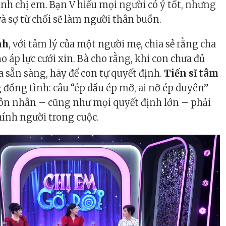
anh chị em. Bạn V hiểu mọi người có ý tốt, nhưng
à sợ từ chối sẽ làm người thân buồn.
nh
, với tâm lý của một người mẹ, chia sẻ rằng cha
 áp lực cưới xin. Bà cho rằng, khi con chưa đủ
a sẵn sàng, hãy để con tự quyết định.
Tiến sĩ tâm
 đồng tình: câu “ép dầu ép mỡ, ai nỡ ép duyên”
ôn nhân – cũng như mọi quyết định lớn – phải
chính người trong cuộc.