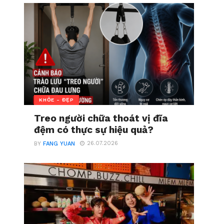
KHỎE - ĐẸP
Treo người chữa thoát vị đĩa
đệm có thực sự hiệu quả?
26.07.2026
BY
FANG YUAN