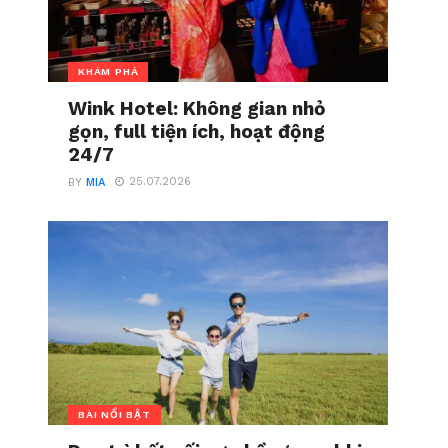
KHÁM PHÁ
Wink Hotel: Không gian nhỏ
gọn, full tiện ích, hoạt động
24/7
25.07.2026
BY
MIA
BÀI NỔI BẬT