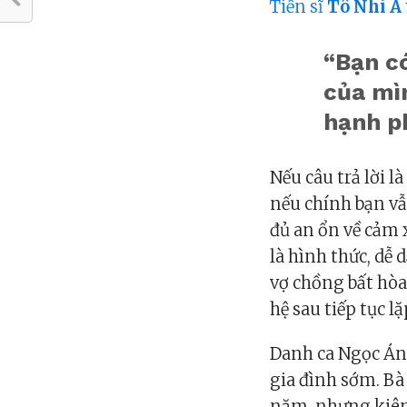
Tiến sĩ
Tô Nhi A
“Bạn có
của mì
hạnh p
Nếu câu trả lời l
nếu chính bạn vẫ
đủ an ổn về cảm x
là hình thức, dễ
vợ chồng bất hò
hệ sau tiếp tục l
Danh ca Ngọc Ánh
gia đình sớm. Bà
năm, nhưng kiên 