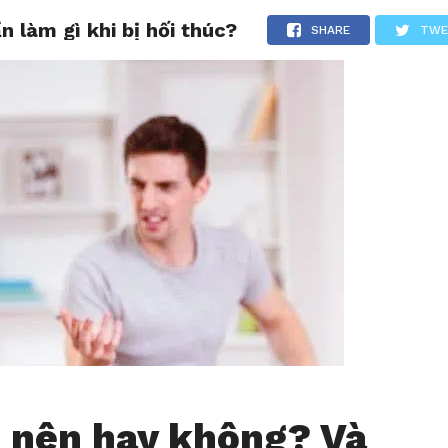
n làm gì khi bị hối thúc?
CHIA SẺ
LƯỢM LẶT
TẢN MẠN
THƯ GIÃN
SHARE
TWE
: nên hay không? Và