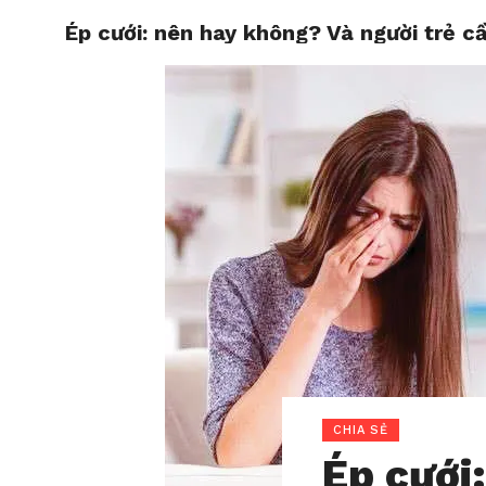
Ép cưới: nên hay không? Và người trẻ cầ
HOME
CHIA SẺ
Ép cưới