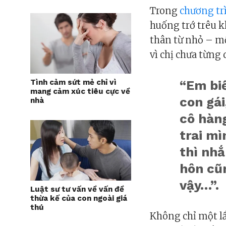
Trong
chương tr
huống trớ trêu k
thân từ nhỏ – mộ
vì chị chưa từng 
Tình cảm sứt mẻ chỉ vì
“Em biế
mang cảm xúc tiêu cực về
con gái
nhà
cô hàng
trai mì
thì nhắ
hôn cũ
vậy…”.
Luật sư tư vấn về vấn đề
thừa kế của con ngoài giá
thú
Không chỉ một lầ