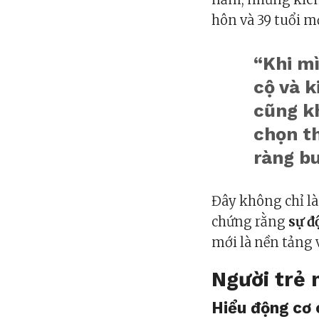
hôn và 39 tuổi m
“Khi mì
cộ và k
cũng k
chọn th
ràng bu
Đây không chỉ l
chứng rằng
sự đ
mới là nền tảng v
Người trẻ 
Hiểu động cơ