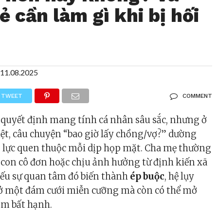
ẻ cần làm gì khi bị hối
11.08.2025
TWEET
COMMENT
 quyết định mang tính cá nhân sâu sắc, nhưng ở
iệt, câu chuyện “bao giờ lấy chồng/vợ?” dường
p lực quen thuộc mỗi dịp họp mặt. Cha mẹ thường
sợ con cô đơn hoặc chịu ảnh hưởng từ định kiến xã
nếu sự quan tâm đó biến thành
ép buộc
, hệ lụy
ở một đám cưới miễn cưỡng mà còn có thể mở
ăm bất hạnh.