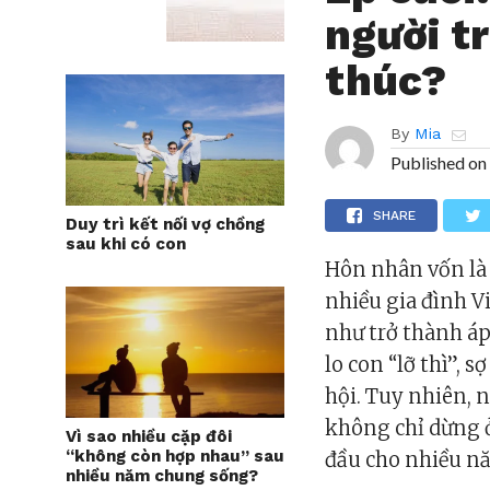
người tr
thúc?
By
Mia
Published on
SHARE
Duy trì kết nối vợ chồng
sau khi có con
Hôn nhân vốn là
nhiều gia đình V
như trở thành á
lo con “lỡ thì”, 
hội. Tuy nhiên, 
không chỉ dừng 
Vì sao nhiều cặp đôi
“không còn hợp nhau” sau
đầu cho nhiều n
nhiều năm chung sống?