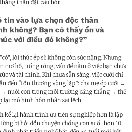
thẳng thắn đặt câu hỏi:
 tin vào lựa chọn độc thân
nh không? Bạn có thấy ổn và
húc với điều đó không?”
à “có”, lời thúc ép sẽ không còn sức nặng. Nhưng
n mơ hồ, trống rỗng, vấn đề nằm ở việc bạn chưa
úc và tài chính. Khi chưa sẵn sàng, việc cưới chỉ
 dẫn đến “tổn thương vòng lặp”: cha mẹ ép cưới →
a → nuôi con trong môi trường căng thẳng → thế
ặp lại mô hình hôn nhân sai lệch.
 kể lại hành trình ưu tiên sự nghiệp hơn là lập
 từng bị hỏi dồn chuyện chồng con suốt hơn 10
định phát triển nghề hát, đến 34 tuổi mới kết