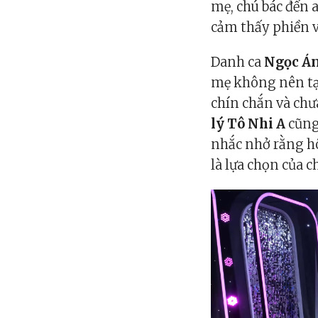
mẹ, chú bác đến 
cảm thấy phiền v
Danh ca
Ngọc Á
mẹ không nên tạo
chín chắn và chư
lý Tô Nhi A
cũng
nhắc nhở rằng h
là lựa chọn của 