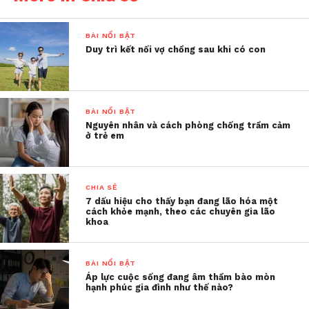
hạnh phúc
. Thế nhưng, đối với một số người, việc
phải có con ở một độ tuổi nào đó có thể là một áp
BÀI NỔI BẬT
lực.
Duy trì kết nối vợ chồng sau khi có con
Chuyên gia trị liệu Hill
chia sẻ: “Ngay từ khi còn
BÀI NỔI BẬT
trẻ, chúng ta đã bị tấn
Nguyên nhân và cách phòng chống trầm cảm
ở trẻ em
công bởi ý tưởng rằng
chúng ta cần có con”
CHIA SẺ
7 dấu hiệu cho thấy bạn đang lão hóa một
Theo cô, tùy thuộc vào văn hóa và quá trình giáo
cách khỏe mạnh, theo các chuyên gia lão
khoa
dục của bạn, bạn có thể tạo ra kỳ vọng về thời điểm
bạn nên bắt đầu có con, cho dù đó là ở độ tuổi 25, 30,
35 hay 40.
BÀI NỔI BẬT
Áp lực cuộc sống đang âm thầm bào mòn
hạnh phúc gia đình như thế nào?
Hill nói: “Nếu bạn tiếp thu niềm tin đó, và cho, rằng