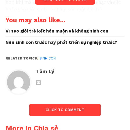
hơn khi mà không cần tốn thời gian, tiền bạc và sức
khỏe vào việc sinh và chăm sóc một đứa trẻ.
You may also like...
Vì sao giới trẻ kết hôn muộn và không sinh con
Nên sinh con trước hay phát triển sự nghiệp trước?
RELATED TOPICS:
SINH CON
Tâm Lý
Đối với nhiều người sinh con là niềm vui, nhưng
không phải tất cả đều như thế
CLICK TO COMMENT
Dĩ nhiên, trải nghiệm làm cha mẹ là một trải
nghiệm ý nghĩa, giúp nhiều người trưởng thành và
More in Chia sẻ