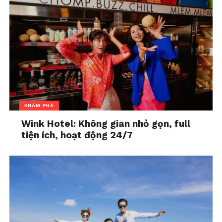
Đối với tôi, chỉ sinh con khi bạn cảm thấy muốn điều
đó. Như vậy, đứa con mới là niềm vui của bạn. Và con
bạn mới hạnh phúc khi được sinh ra trên cuộc đời
này.
Vì vậy, đừng lấy quan điểm, hạnh phúc của người
khác làm thước đo cho cuộc đời mình.
KHÁM PHÁ
Wink Hotel: Không gian nhỏ gọn, full
tiện ích, hoạt động 24/7