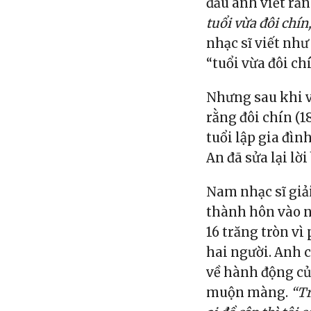
đầu anh viết rằn
tuổi vừa đôi chín
nhạc sĩ viết như
“tuổi vừa đôi chí
Nhưng sau khi v
rằng đôi chín (18
tuổi lập gia đìn
An đã sửa lại lời
Nam nhạc sĩ giả
thành hôn vào n
16 trăng tròn vì
hai người. Anh c
về hành động củ
muộn màng.
“Tr