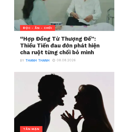
ĐỌC - ĂN - CHƠI
“Hợp Đồng Từ Thượng Đế”:
Thiều Tiến đau đớn phát hiện
cha ruột từng chối bỏ mình
08.08.2026
BY
THANH THANH
TẢN MẠN