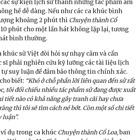
 các sự kiện lịch sử thành những tác phẩm âm
hông hề dễ dàng. Nếu như các ca khúc bình
lượng khoảng 2 phút thì
Chuyện thành Cổ
0 phút cho một lần hát không lặp lại, tương
 hát bình thường.
a khúc sử Việt đòi hỏi sự nhạy cảm và cẩn
sĩ phải nghiên cứu kỹ lưỡng các tài liệu lịch
 tự suy luận để đảm bảo thông tin chính xác.
cho biết:
“Khó ở chỗ phần lời liên quan đến sử rất
c, tôi đối chiếu nhiều tác phẩm sử đang được xuất
i tiết nào có khả năng gây tranh cãi hay chưa
ràng thì tôi sẽ tìm cách né bớt. Còn một số chi tiết
y luận”.
 ví dụ trong ca khúc
Chuyện thành Cổ Loa
, ban