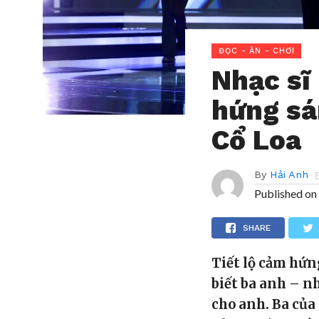
ĐỌC - ĂN - CHƠI
Nhạc sĩ 
hứng sá
Cổ Loa
By
Hải Anh
Published on
SHARE
Tiết lộ cảm hứng
biết ba anh – n
cho anh. Ba của