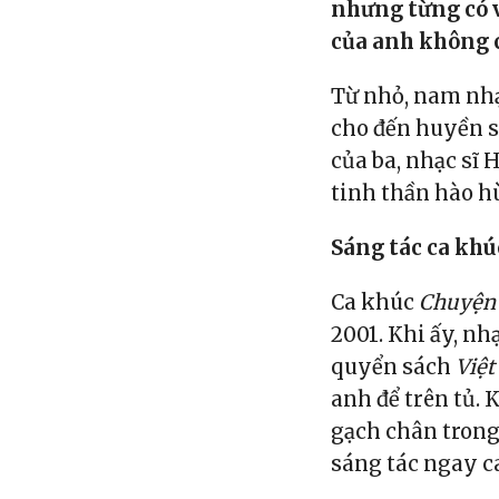
nhưng từng có 
của anh không c
Từ nhỏ, nam nhạ
cho đến huyền sử
của ba, nhạc sĩ 
tinh thần hào hù
Sáng tác ca kh
Ca khúc
Chuyện 
2001. Khi ấy, nh
quyển sách
Việt
anh để trên tủ.
gạch chân trong
sáng tác ngay c