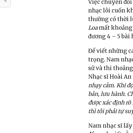
Việc chuyển đổi
nhạc lôi cuốn k
thường có thời 
Loa
mất khoảng 1
đương 4 – 5 bài
Để viết những c
trọng. Nam nhạc 
sử và thi thoảng
Nhạc sĩ Hoài An 
nhạy cảm. Khi đọ
bản, lưu hành. Ch
được xác định rõ 
thì tôi phải tự su
Nam nhạc sĩ lấy