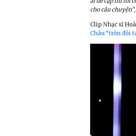
ai đề cập thì tôi
cho câu chuyện”
Clip Nhạc sĩ Hoà
Châu “tròn đôi 