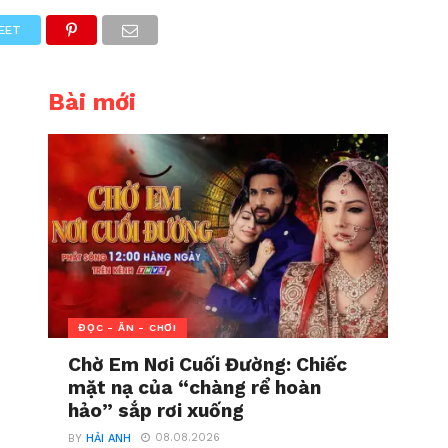
EET
Bài mới
ĐỌC - ĂN - CHƠI
Chờ Em Nơi Cuối Đường: Chiếc
mặt nạ của “chàng rể hoàn
hảo” sắp rơi xuống
08.08.2026
BY
HẢI ANH