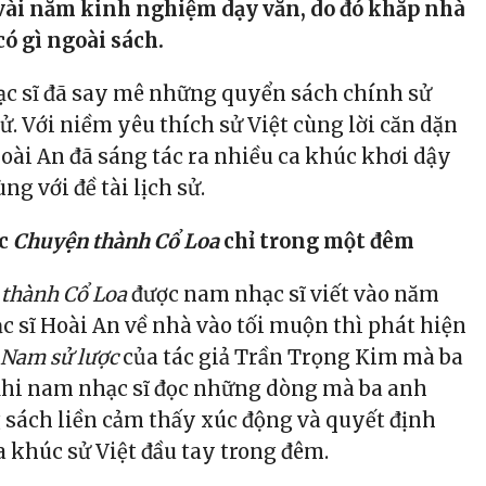
vài năm kinh nghiệm dạy văn, do đó khắp nhà
ó gì ngoài sách.
c sĩ đã say mê những quyển sách chính sử
. Với niềm yêu thích sử Việt cùng lời căn dặn
Hoài An đã sáng tác ra nhiều ca khúc khơi dậy
ng với đề tài lịch sử.
úc
Chuyện thành Cổ Loa
chỉ trong một đêm
thành Cổ Loa
được nam nhạc sĩ viết vào năm
ạc sĩ Hoài An về nhà vào tối muộn thì phát hiện
 Nam sử lược
của tác giả Trần Trọng Kim mà ba
 Khi nam nhạc sĩ đọc những dòng mà ba anh
 sách liền cảm thấy xúc động và quyết định
a khúc sử Việt đầu tay trong đêm.