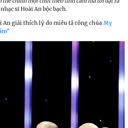
 có thể chỉnh một chút theo tình cảm mà tôi đặt ra
, nhạc sĩ Hoài An bộc bạch.
i An giải thích lý do miêu tả công chúa
Mỵ
tám”