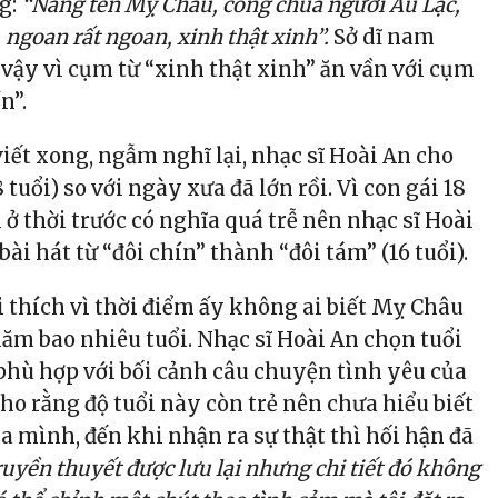
g:
“Nàng tên Mỵ Châu, công chúa người Âu Lạc,
, ngoan rất ngoan, xinh thật xinh”.
Sở dĩ nam
 vậy vì cụm từ “xinh thật xinh” ăn vần với cụm
n”.
iết xong, ngẫm nghĩ lại, nhạc sĩ Hoài An cho
 tuổi) so với ngày xưa đã lớn rồi. Vì con gái 18
h ở thời trước có nghĩa quá trễ nên nhạc sĩ Hoài
 bài hát từ “đôi chín” thành “đôi tám” (16 tuổi).
i thích vì thời điểm ấy không ai biết Mỵ Châu
ăm bao nhiêu tuổi. Nhạc sĩ Hoài An chọn tuổi
 phù hợp với bối cảnh câu chuyện tình yêu của
ho rằng độ tuổi này còn trẻ nên chưa hiểu biết
a mình, đến khi nhận ra sự thật thì hối hận đã
uyền thuyết được lưu lại nhưng chi tiết đó không