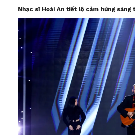
Nhạc sĩ Hoài An tiết lộ cảm hứng sáng
HOME