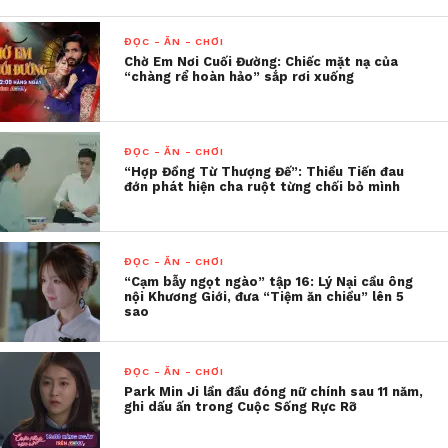
ĐỌC - ĂN - CHƠI
Chờ Em Nơi Cuối Đường: Chiếc mặt nạ của
“chàng rể hoàn hảo” sắp rơi xuống
ĐỌC - ĂN - CHƠI
“Hợp Đồng Từ Thượng Đế”: Thiều Tiến đau
đớn phát hiện cha ruột từng chối bỏ mình
Một trong những điểm nhấn đặc sắc tại cửa hàng là
ĐỌC - ĂN - CHƠI
khu bếp mở, nơi thực khách có thể tận mắt chứng
“Cạm bẫy ngọt ngào” tập 16: Lý Nại cầu ông
nội Khương Giới, đưa “Tiệm ăn chiều” lên 5
kiến các đầu bếp khéo léo tạo nên những món bánh
sao
ngọt cầu kỳ và tinh tế. Bên cạnh đó, phải kể đến “nhà
máy” sô-cô-la thu nhỏ, bao gồm các mô hình máy
ĐỌC - ĂN - CHƠI
rang hạt cacao, máy điều nhiệt và bánh xe sô-cô-la
Park Min Ji lần đầu đóng nữ chính sau 11 năm,
chảy liên tục. Tất cả đều được thiết kế tỉ mỉ dựa trên
ghi dấu ấn trong Cuộc Sống Rực Rỡ
nguyên mẫu máy móc thực tế, đưa du khách đắm