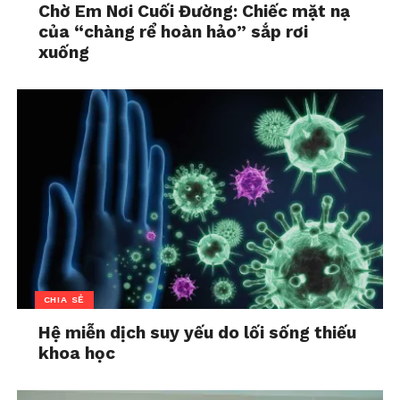
Chờ Em Nơi Cuối Đường: Chiếc mặt nạ
của “chàng rể hoàn hảo” sắp rơi
xuống
Một trong những viên ngọc quý của ngành cacao
Việt Nam phải kể đến dòng sô-cô-la Single Origin di
sản của Marou, với 6 thanh sô-cô-la đoạt nhiều giải
thưởng quốc tế danh giá. Single Origin sử dụng
nguồn cacao từ 6 vùng địa phương: Tiền Giang, Bến
Tre, Bà Rịa, Đồng Nai, Lâm Đông và Đắk Lắk. Nhờ đó,
mỗi thanh sô-cô-la mang trong mình hương vị
riêng biệt của từng miền đất – từ thổ nhưỡng, khí
hậu đến cách canh tác – mở ra hành trình khám phá
di sản cacao phong phú và bản sắc ẩm thực địa
phương của đất nước hình chữ S.
CHIA SẺ
Hệ miễn dịch suy yếu do lối sống thiếu
khoa học