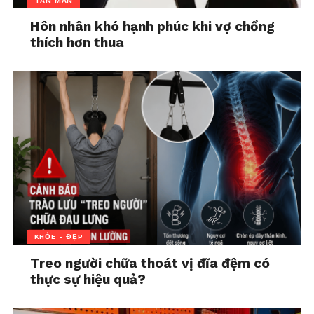
TẢN MẠN
Boonnithipaisit trong vai Phrik Thai – cô gái yêu
thích khám phá các hiện tượng bí ẩn và luôn mang
Hôn nhân khó hạnh phúc khi vợ chồng
thích hơn thua
theo máy quay để ghi lại mọi trải nghiệm. Neen hiện
là thành viên nhóm nhạc thần tượng ILY thuộc XOXO
Entertainment, đồng thời từng góp mặt trong các dự
án như
Happy Old Year
,
Flat Girls
và series Netflix
Ready, Set, Love
. Vai diễn lần này đòi hỏi nữ diễn viên
thể hiện nhiều chuyển biến tâm lý, từ sự háo hức ban
đầu đến nỗi hoảng loạn khi lời nguyền dần hiện hữu.
KHỎE - ĐẸP
Treo người chữa thoát vị đĩa đệm có
thực sự hiệu quả?