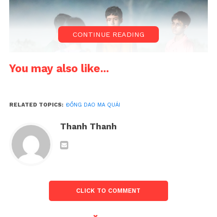
CONTINUE READING
You may also like...
RELATED TOPICS:
ĐỒNG DAO MA QUÁI
Thanh Thanh
Không chỉ gây chú ý bởi ý tưởng khai thác trò chơi
tâm linh, bộ phim còn quy tụ dàn diễn viên trẻ đang
được kỳ vọng của màn ảnh Thái Lan.
Trò chơi bí ẩn mở ra cuộc chiến sinh
CLICK TO COMMENT
tồn
Nội dung phim xoay quanh một nhóm học sinh cá