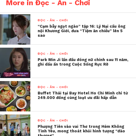
More in Đọc - Ăn - Chơi
biệt bị đưa đến một ngôi chùa bỏ hoang để tham gia
khóa rèn luyện kỷ luật. Trong quá trình khám phá
nơi này, cả nhóm phát hiện một chiếc bàn cờ cổ cùng
ĐỌC - ĂN - CHƠI
“Cạm bẫy ngọt ngào” tập 16: Lý Nại cầu ông
trò chơi mang tên Ghost Board.
nội Khương Giới, đưa “Tiệm ăn chiều” lên 5
sao
Điều tưởng chừng chỉ là một trò tiêu khiển nhanh
chóng biến thành cơn ác mộng khi mỗi lần tung xúc
ĐỌC - ĂN - CHƠI
xắc đều đánh thức những linh hồn bị phong ấn. Các
Park Min Ji lần đầu đóng nữ chính sau 11 năm,
ghi dấu ấn trong Cuộc Sống Rực Rỡ
hiện tượng kỳ bí liên tiếp xuất hiện, kéo những
người tham gia vào vòng xoáy của lời nguyền, nơi
mỗi quyết định đều có thể phải trả giá bằng mạng
sống.
ĐỌC - ĂN - CHƠI
Buffet Thái tại Bay Hotel Ho Chi Minh chỉ từ
249.000 đồng cùng loạt ưu đãi hấp dẫn
Với cách xây dựng câu chuyện xoay quanh một trò
chơi có luật lệ riêng, Đồng Dao Ma Quái được nhiều
khán giả ví như phiên bản kinh dị của
Jumanji
,
ĐỌC - ĂN - CHƠI
nhưng mang đậm màu sắc văn hóa và tín ngưỡng
Phượng Tiên vào vai Thơ trong Hẻm Không
Tình Yêu, mong thoát khỏi hình tượng “đào
Thái Lan.
thương”