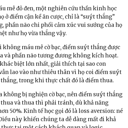
u mê đỏ đen, một nghiên cứu thần kinh học
họ ở điểm cận kề ăn cược, chỉ là “suýt thắng”
, phần não chi phối cảm xúc vui sướng của họ
hệt như họ vừa thắng vậy.
 không máu mê cờ bạc, điểm suýt thắng được
ua và phần não tương đương không kích hoạt.
khác biệt lớn nhất, giải thích tại sao con
vẫn lao vào như thiêu thân vì họ coi điểm suýt
thắng, trong khi thực chất đó là điểm thua.
a không bị nghiện cờ bạc, nên điểm suýt thắng
 thua và thua thì phải tránh, dù khả năng
ơn 50%. Kinh tế học gọi đó là loss aversion: né
Điều này khiến chúng ta dễ dàng mất đi khả
thực tại một cách khách quan và logic.