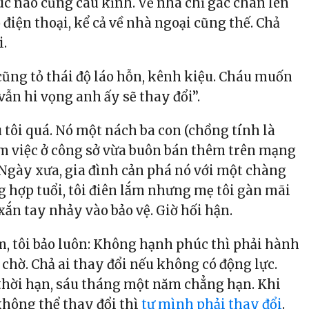
úc nào cũng cáu kỉnh. Về nhà chỉ gác chân lên
điện thoại, kể cả về nhà ngoại cũng thế. Chả
i.
cũng tỏ thái độ láo hỗn, kênh kiệu. Cháu muốn
ẫn hi vọng anh ấy sẽ thay đổi”.
 tôi quá. Nó một nách ba con (chồng tính là
àm việc ở công sở vừa buôn bán thêm trên mạng
. Ngày xưa, gia đình cản phá nó với một chàng
 hợp tuổi, tôi điên lắm nhưng mẹ tôi gàn mãi
ắn tay nhảy vào bảo vệ. Giờ hối hận.
, tôi bảo luôn: Không hạnh phúc thì phải hành
chờ. Chả ai thay đổi nếu không có động lực.
thời hạn, sáu tháng một năm chẳng hạn. Khi
không thể thay đổi thì
tự mình phải thay đổi
.