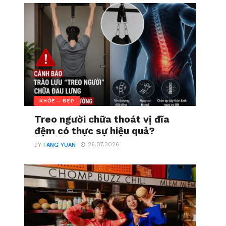
KHỎE - ĐẸP
Treo người chữa thoát vị đĩa
đệm có thực sự hiệu quả?
26.07.2026
BY
FANG YUAN