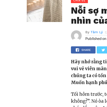
CHIA SẺ
Nỗi sợ 
nhìn củ
By
Tâm Lý
Published on
SHARE
Hãy nhớ rằng ti
vui vẻ viên mãn
chúng ta có tồn 
Muốn hạnh phúc,
Tối hôm trước, t
không?”. Nó òa l