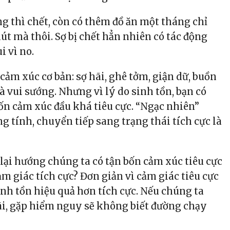
g thì chết, còn có thêm đồ ăn một tháng chỉ
t mà thôi. Sợ bị chết hẳn nhiên có tác động
 vì no.
cảm xúc cơ bản: sợ hãi, ghê tởm, giận dữ, buồn
à vui sướng. Nhưng vì lý do sinh tồn, bạn có
ốn cảm xúc đầu khá tiêu cực. “Ngạc nhiên”
ng tính, chuyển tiếp sang trạng thái tích cực là
 lại hướng chúng ta có tận bốn cảm xúc tiêu cực
m giác tích cực? Đơn giản vì cảm giác tiêu cực
inh tồn hiệu quả hơn tích cực. Nếu chúng ta
ãi, gặp hiểm nguy sẽ không biết đường chạy