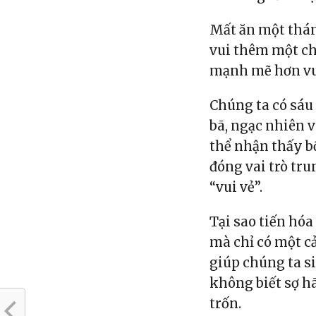
Mất ăn một thán
vui thêm một chú
mạnh mẽ hơn vui
Chúng ta có sáu 
bã, ngạc nhiên v
thể nhận thấy b
đóng vai trò tru
“vui vẻ”.
Tại sao tiến hóa
mà chỉ có một cả
giúp chúng ta s
không biết sợ h
trốn.