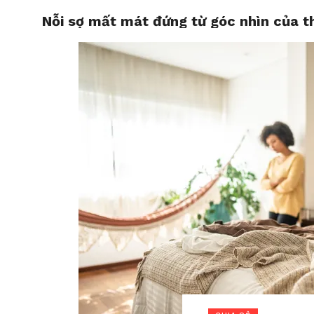
Nỗi sợ mất mát đứng từ góc nhìn của t
HOME