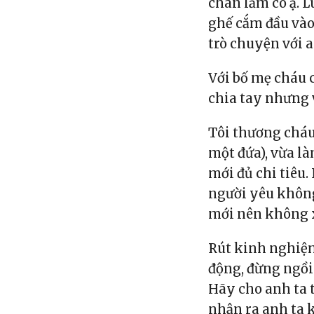
chán lắm cô ạ. L
ghế cắm đầu vào 
trò chuyện với a
Với bố mẹ cháu 
chia tay nhưng v
Tôi thương cháu
một đứa), vừa l
mới đủ chi tiêu
người yêu không
mới nên không x
Rút kinh nghiệm
động, đừng ngồi 
Hãy cho anh ta 
nhận ra anh ta 