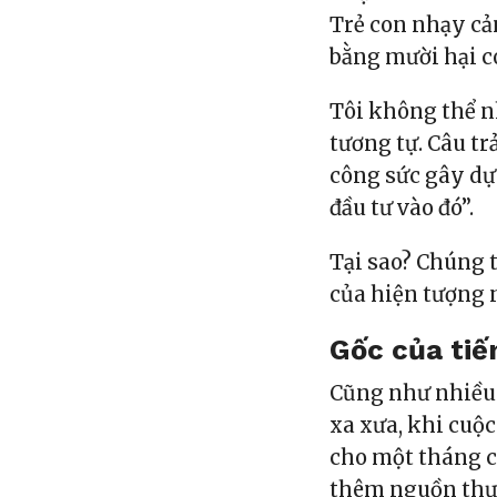
Trẻ con nhạy cả
bằng mười hại c
Tôi không thể 
tương tự. Câu trả
công sức gây dựn
đầu tư vào đó”.
Tại sao? Chúng 
của hiện tượng 
Gốc của tiế
Cũng như nhiều 
xa xưa, khi cuộ
cho một tháng c
thêm nguồn thự