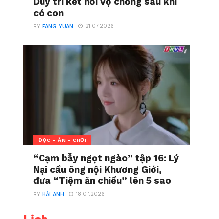
Duy trì kết nối vợ chồng sau khi
có con
21.07.2026
BY
FANG YUAN
ĐỌC - ĂN - CHƠI
“Cạm bẫy ngọt ngào” tập 16: Lý
Nại cầu ông nội Khương Giới,
đưa “Tiệm ăn chiều” lên 5 sao
18.07.2026
BY
HẢI ANH