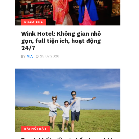
KHÁM PHÁ
Wink Hotel: Không gian nhỏ
gọn, full tiện ích, hoạt động
24/7
25.07.2026
BY
MIA
BÀI NỔI BẬT